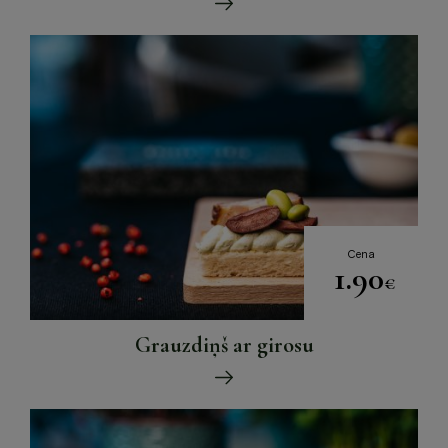
Cena
1.90
€
Grauzdiņš ar girosu