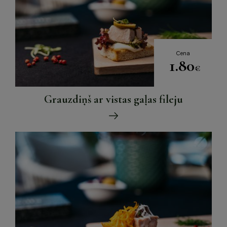
Cena
1.80
€
Grauzdiņš ar vistas gaļas fileju