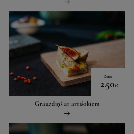
Cena
2.50
€
Grauzdiņš ar artišokiem