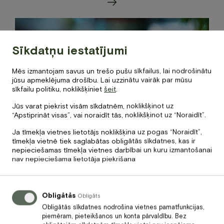
Sīkdatņu iestatījumi
Mēs izmantojam savus un trešo pušu sīkfailus, lai nodrošinātu
jūsu apmeklējuma drošību. Lai uzzinātu vairāk par mūsu
sīkfailu politiku, noklikšķiniet
šeit
.
Jūs varat piekrist visām sīkdatnēm, noklikšķinot uz
“Apstiprināt visas”, vai noraidīt tās, noklikšķinot uz “Noraidīt”.
Cena
Ja tīmekļa vietnes lietotājs noklikšķina uz pogas “Noraidīt”,
3.50
€
tīmekļa vietnē tiek saglabātas obligātās sīkdatnes, kas ir
nepieciešamas tīmekļa vietnes darbībai un kuru izmantošanai
nav nepieciešama lietotāja piekrišana
Grauzdiņš ar tīģergarneli
Obligātās
Obligāts
Obligātās sīkdatnes nodrošina vietnes pamatfunkcijas,
piemēram, pieteikšanos un konta pārvaldību. Bez