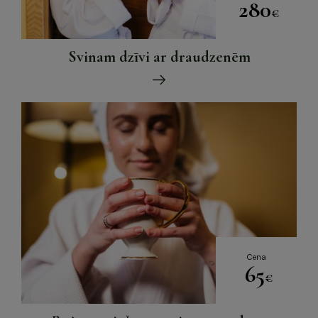
280
€
Svinam dzīvi ar draudzenēm
Cena
65
€