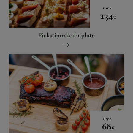
Cena
134
€
Pirkstiņuzkodu plate
Cena
68
€