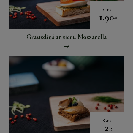
Cena
1.90
€
Grauzdiņš ar sieru Mozzarella
Cena
2
€