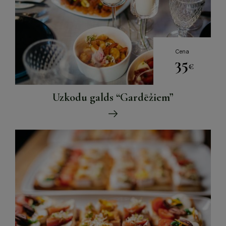
Cena
35
€
Uzkodu galds “Gardēžiem”