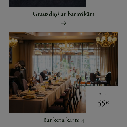
Grauzdiņš ar baravikām
Cena
55
€
Banketu karte 4