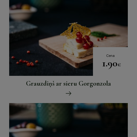
Cena
1.90
€
Grauzdiņš ar sieru Gorgonzola