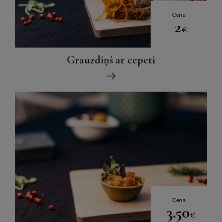
Cena
2
€
Grauzdiņš ar cepeti
Cena
3.50
€