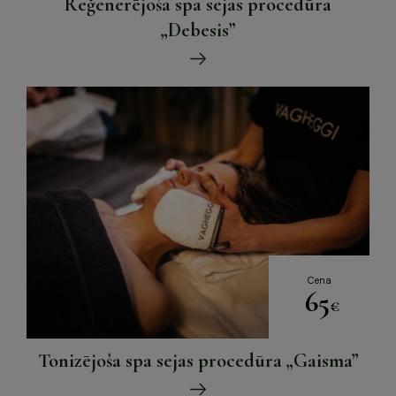
Reģenerējoša spa sejas procedūra
„Debesis”
Cena
65
€
Tonizējoša spa sejas procedūra „Gaisma”