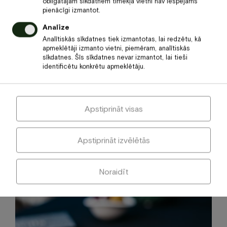
obligātajām sīkdatnēm tīmekļa vietni nav iespējams
pienācīgi izmantot.
Analīze
Analītiskās sīkdatnes tiek izmantotas, lai redzētu, kā
apmeklētāji izmanto vietni, piemēram, analītiskās
sīkdatnes. Šīs sīkdatnes nevar izmantot, lai tieši
identificētu konkrētu apmeklētāju.
Cena
2.50
€
Apstiprināt visas
Grauzdiņš ar garnelēm
Apstiprināt izvēlētās
Noraidīt