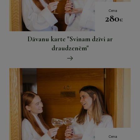
Cena
280
€
Dāvanu karte "Svinam dzīvi ar
draudzenēm"
Cena