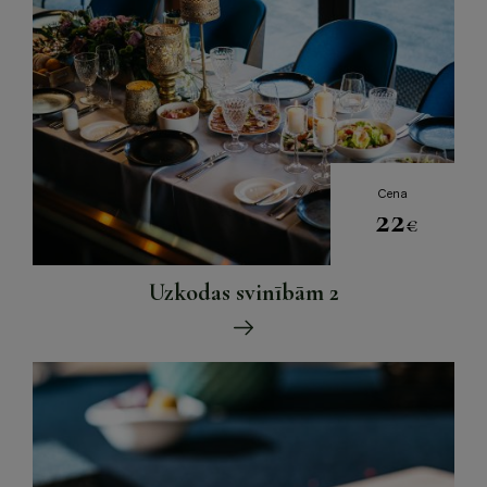
Cena
22
€
Uzkodas svinībām 2