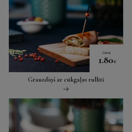
Cena
1.80
€
Grauzdiņš ar cūkgaļas rullīti