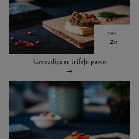
Cena
2
€
Grauzdiņš ar trifeļu pastu