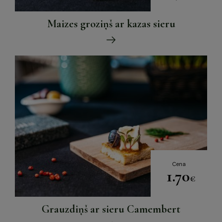
Maizes groziņš ar kazas sieru
Cena
1.70
€
Grauzdiņš ar sieru Camembert