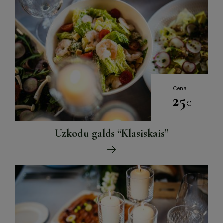
Jaunumi
Dāvanu karte
Galerija
Par mums
Kontakti
BOOK NOW
Cena
25
€
+371 67840640
Uzkodu galds “Klasiskais”
info@baltvilla.lv
facebook-
instagram
tripadvisor
f
LV
EN