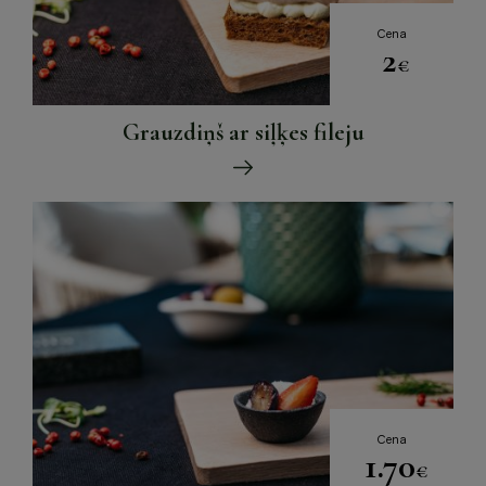
Cena
2
€
Grauzdiņš ar siļķes fileju
Cena
1.70
€