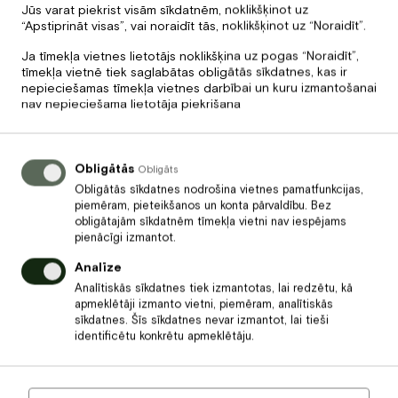
Jūs varat piekrist visām sīkdatnēm, noklikšķinot uz
“Apstiprināt visas”, vai noraidīt tās, noklikšķinot uz “Noraidīt”.
PIEVIENOT GROZAM
Ja tīmekļa vietnes lietotājs noklikšķina uz pogas “Noraidīt”,
tīmekļa vietnē tiek saglabātas obligātās sīkdatnes, kas ir
nepieciešamas tīmekļa vietnes darbībai un kuru izmantošanai
nav nepieciešama lietotāja piekrišana
Apraksts
• Latvijas garšu kārtojums ar siļķi un sarkanajām bietēm
• Klasiskie liellopa gaļas salāti ar pašu gatavotu majonēzi
Obligātās
Obligāts
• Valdorfa salāti ar āboliem, seleriju un kūpinātu vistu
Obligātās sīkdatnes nodrošina vietnes pamatfunkcijas,
• Marinēta zandarta fileja ar sezonas dārzeņiem
piemēram, pieteikšanos un konta pārvaldību. Bez
• Lašmaizītes ar putotu diļļu krēmu un citronu
obligātajām sīkdatnēm tīmekļa vietni nav iespējams
pienācīgi izmantot.
• Olu pusītes, pildītas ar sarkanajiem ikriem un tartara mērci
• Cūkgaļas terīne ar melnajām lēcām un dārzeņiem,
Analīze
pasniegta ar mārrutku mērci
Analītiskās sīkdatnes tiek izmantotas, lai redzētu, kā
• Latvijas sieru izlase
apmeklētāji izmanto vietni, piemēram, analītiskās
sīkdatnes. Šīs sīkdatnes nevar izmantot, lai tieši
identificētu konkrētu apmeklētāju.
Ērti un vienkārši pasūtīt ēdienus
Daudzums 460 g / 1 pers.