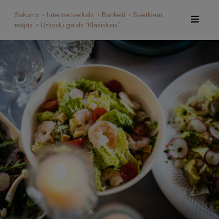
Sākums
→
Internetveikals
→
Banketi
→
Svētkiem
mājās
→ Uzkodu galds “Klasiskais”
Īpašie piedāvājumi
Internetveikals
Viesnīca
Restorāns un Café
Spa
Konferences
Veselības centrs