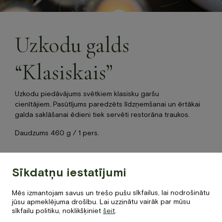
Jaunumi
Dāvanu karte
Galerija
Uzkodu galds
Par mums
Kontakti
“Klasiskais”
BOOK NOW
Uzkodu piedāvājums svētkiem klasisku garšu
cienītājiem
.
Pasūtījums paredzēts līdzņemšanai un ērtākai
galda saklāšanai ēdieni tiek servēti restorāna traukos.
+371 67840640
Daudzums 460 g / 1 pers.
info@baltvilla.lv
facebook-
instagram
tripadvisor
f
LV
EN
Sīkdatņu iestatījumi
Kopā apmaksai
Uzkodu
Mēs izmantojam savus un trešo pušu sīkfailus, lai nodrošinātu
25
€
galds
jūsu apmeklējuma drošību. Lai uzzinātu vairāk par mūsu
sīkfailu politiku, noklikšķiniet
šeit
.
“Klasiskais”
daudzums