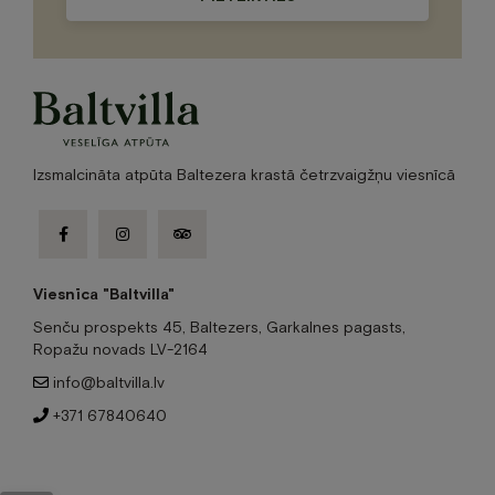
this
field
empty.
Izsmalcināta atpūta Baltezera krastā četrzvaigžņu viesnīcā
facebook-
instagram
tripadvisor
f
Viesnīca "Baltvilla"
Senču prospekts 45, Baltezers, Garkalnes pagasts,
Ropažu novads LV-2164
info@baltvilla.lv
+371 67840640