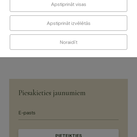
Apstiprināt visas
Minimālais pasūtījums sākot no 6 personām.
Vairāk kā 40 pers. lūgums pasūtīt 48 h iepriekš!
Apstiprināt izvēlētās
Uzkodu galds būs piemērots vakariņu (vai pusdienu)
sākumam vai pasēdēšanai vakarā gaitā.
Bezmaksas piegāde pasūtījumam no 200 €.
Noraidīt
Piesakieties jaunumiem
Please
leave