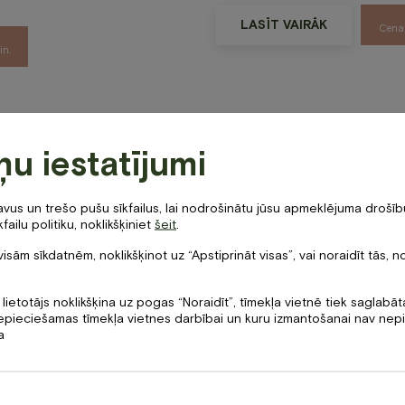
Rituāli pāriem
LASĪT VAIRĀK
Cen
Spa masāžas
in.
n banketi
Spa rituāli
u banketi
e
procedura
Anti-age SP
ņu iestatījumi
revitalizē
Ļaujies dziļi relaksējošam ritu
us un trešo pušu sīkfailus, lai nodrošinātu jūsu apmeklējuma drošību
atjauno ādas jauneklīgo mird
failu politiku, noklikšķiniet
šeit
.
LV
EN
cebook-
instagram
tripadvisor
procedūras.
visām sīkdatnēm, noklikšķinot uz “Apstiprināt visas”, vai noraidīt tās, n
in.
LASĪT VAIRĀK
Cen
 lietotājs noklikšķina uz pogas “Noraidīt”, tīmekļa vietnē tiek saglabā
 nepieciešamas tīmekļa vietnes darbībai un kuru izmantošanai nav ne
a
dūra sejai