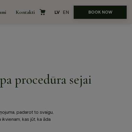
umi
Kontakti
LV
EN
BOOK NOW
e
Internetveikals
āvājumi
pa procedūra sejai
ences
rņojuma, padarot to svaigu,
 ikvienam, kas jūt, ka āda