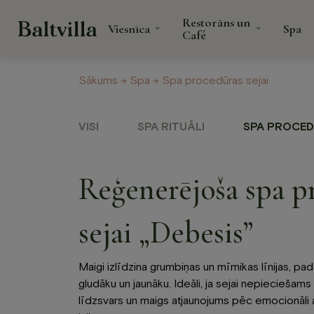
Restorāns un
Viesnīca
Spa
Café
Sākums
→
Spa
→ Spa procedūras sejai
Veselības centrs
Jaunumi
Dāvanu karte
VISI
SPA RITUĀLI
SPA PROCED
Reģenerējoša spa p
sejai „Debesis”
Viesnīca
Restor
Maigi izlīdzina grumbiņas un mīmikas līnijas, pa
Café
gludāku un jaunāku. Ideāli, ja sejai nepieciešams
Numuri
līdzsvars un maigs atjaunojums pēc emocionāli 