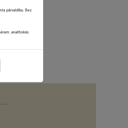
nta pārvaldību. Bez
mēram, analītiskās
Please
leave
this
field
empty.