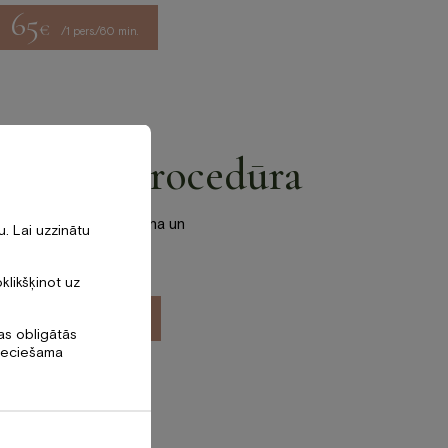
65
€
a
/1 pers./60 min.
A sejas procedūra
ālam, kas paceļ, izlīdzina un
. Lai uzzinātu
zumu jau pēc pirmās
oklikšķinot uz
60
€
a
/1 pers./50 min.
tas obligātās
pieciešama