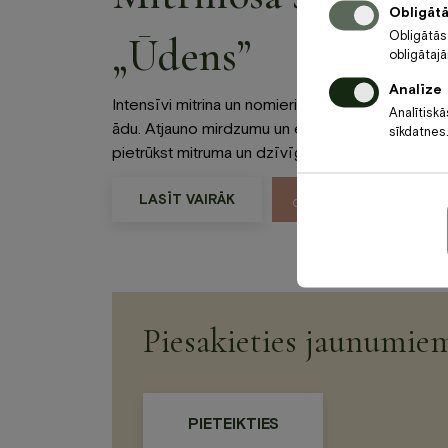
Obligāt
Obligātās
„Ūdens”
obligātaj
Analīze
Intensīvi mitrina un nomierina sausu, jutīgu vai d
Analītiskā
ādu. Atjauno mirdzumu un elastību. Perfekta izvē
sīkdatnes.
pietrūkst mitruma un dzīvīguma.
65
€
LASĪT VAIRĀK
Cena
/1 pers./60 m
Piesakieties jaunumie