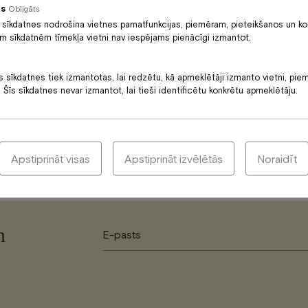
ās
Obligāts
 sīkdatnes nodrošina vietnes pamatfunkcijas, piemēram, pieteikšanos un ko
ām sīkdatnēm tīmekļa vietni nav iespējams pienācīgi izmantot.
ehidrētu
s sīkdatnes tiek izmantotas, lai redzētu, kā apmeklētāji izmanto vietni, pie
le, ja ādai
 Šīs sīkdatnes nevar izmantot, lai tieši identificētu konkrētu apmeklētāju.
in.
Apstiprināt visas
Apstiprināt izvēlētās
Noraidīt
m