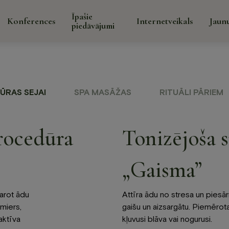
Īpašie
Konferences
Internetveikals
Jaun
piedāvājumi
Īpaši
Galerija
Par mums
Kontakti
pied
ŪRAS SEJAI
SPA MASĀŽAS
RITUĀLI PĀRIEM
rocedūra
Tonizējoša s
„Gaisma”
āns un
Spa
Konfer
darot ādu
Attīra ādu no stresa un piesā
 miers,
gaišu un aizsargātu. Piemērota
Spa procedūras sejai
aktīva
kļuvusi blāva vai nogurusi.