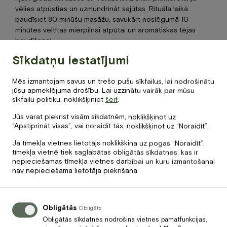
Jaunumi
vēlies atpūsties un uzmundrināt sajūtas. Rituāla laikā
Dāvanu karte
baudīsiet 80 minūšu masāžu, savukārt noslēgumā 10
minūtes veltītas mierpilnai atpūtai un aromātiskas tējas
Galerija
baudīšanai.
Par mums
120
Sīkdatņu iestatījumi
€
LASĪT VAIRĀK
Kontakti
Cena
/1 pers./90 min.
Mēs izmantojam savus un trešo pušu sīkfailus, lai nodrošinātu
BOOK NOW
jūsu apmeklējuma drošību. Lai uzzinātu vairāk par mūsu
Spa rituāls „Florence”
sīkfailu politiku, noklikšķiniet
šeit
.
Jūs varat piekrist visām sīkdatnēm, noklikšķinot uz
Ādu atjaunojošs un relaksējošs rituāls ar dabīgiem
+371 67840640
“Apstiprināt visas”, vai noraidīt tās, noklikšķinot uz “Noraidīt”.
ekstraktiem. Sniedz dziļu kopšanu un mieru prātam. Īstā
info@baltvilla.lv
izvēle, ja vēlies palutināt sevi un sajust harmoniju. Rituāla
Ja tīmekļa vietnes lietotājs noklikšķina uz pogas “Noraidīt”,
laikā baudīsiet 80 minūšu masāžu, savukārt noslēgumā 10
tīmekļa vietnē tiek saglabātas obligātās sīkdatnes, kas ir
facebook-
instagram
tripadvisor
minūtes veltītas mierpilnai atpūtai un aromātiskas tējas
nepieciešamas tīmekļa vietnes darbībai un kuru izmantošanai
f
nav nepieciešama lietotāja piekrišana
baudīšanai.
LV
EN
120
€
LASĪT VAIRĀK
Cena
/1 pers./90 min.
Obligātās
Obligāts
Obligātās sīkdatnes nodrošina vietnes pamatfunkcijas,