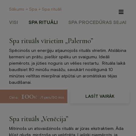
Sākums
→
Spa
→ Spa rituāli
VISI
SPA RITUĀLI
SPA PROCEDŪRAS SEJAI
Spa rituāls vīrietim „Palermo”
Īpašie piedāvājumi
Internetveikals
Spēcinošs un enerģiju atjaunojošs rituāls vīrietim. Atslābina
ķermeni un prātu, piešķir spēku un svaigumu. Ideāli
piemērots, ja jūties noguris un vēlies restartu. Rituāla laikā
Viesnīca
baudīsiet 80 minūšu masāžu, savukārt noslēgumā 10
minūtes veltītas mierpilnai atpūtai un aromātiskas tējas
Restorāns un Café
baudīšanai.
100
Spa
€
LASĪT VAIRĀK
Cena
/1 pers./90 min.
Konferences
Spa rituāls „Venēcija”
Mitrinošs un atsvaidzinošs rituāls ar jūras ekstraktiem. Āda
Veselības centrs
kļūst gluda, mirdzoša un veldzēta. Lieliski piemērots, ja