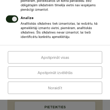
Spa rituāls „Roma”
piemēram, pieteikšanos un konta pārvaldību. Bez
obligātajām sīkdatnēm tīmekļa vietni nav iespējams
pienācīgi izmantot.
Greznības un miera pilns rituāls, kas ļauj uz brīdi apstāties.
Palīdz atslābināties un izbaudīt īpašu kopšanas pieredzi.
Analīze
Piemērots tiem, kas ilgojas pēc miera un itāliska
Analītiskās sīkdatnes tiek izmantotas, lai redzētu, kā
dzīvesprieka. Rituāla laikā baudīsiet 80 minūšu masāžu,
apmeklētāji izmanto vietni, piemēram, analītiskās
savukārt noslēgumā 10 minūtes veltītas mierpilnai atpūtai
sīkdatnes. Šīs sīkdatnes nevar izmantot, lai tieši
un aromātiskas tējas baudīšanai.
identificētu konkrētu apmeklētāju.
100
€
LASĪT VAIRĀK
Cena
/1 pers./90 min.
Apstiprināt visas
Piesakieties jaunumiem
Apstiprināt izvēlētās
Noraidīt
Please
leave