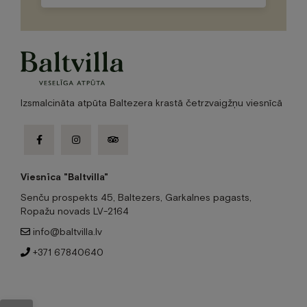
this
field
empty.
Izsmalcināta atpūta Baltezera krastā četrzvaigžņu viesnīcā
facebook-
instagram
tripadvisor
f
Viesnīca "Baltvilla"
Senču prospekts 45, Baltezers, Garkalnes pagasts,
Ropažu novads LV-2164
info@baltvilla.lv
+371 67840640