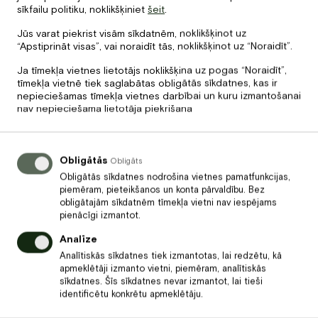
Informācija un rezervācija
sīkfailu politiku, noklikšķiniet
šeit
.
Jūs varat piekrist visām sīkdatnēm, noklikšķinot uz
+371 67840640
“Apstiprināt visas”, vai noraidīt tās, noklikšķinot uz “Noraidīt”.
info@baltvilla.lv,
Ja tīmekļa vietnes lietotājs noklikšķina uz pogas “Noraidīt”,
ipasiepiedavajumi.dogh40@zapiermail.com
tīmekļa vietnē tiek saglabātas obligātās sīkdatnes, kas ir
nepieciešamas tīmekļa vietnes darbībai un kuru izmantošanai
nav nepieciešama lietotāja piekrišana
Obligātās
Obligāts
Obligātās sīkdatnes nodrošina vietnes pamatfunkcijas,
10 minūšu attalumā no Rīgas
piemēram, pieteikšanos un konta pārvaldību. Bez
obligātajām sīkdatnēm tīmekļa vietni nav iespējams
pienācīgi izmantot.
Tas ir vieglāk, nekā šķiet, un ātrāk, nekā gaidīji!
Analīze
Analītiskās sīkdatnes tiek izmantotas, lai redzētu, kā
apmeklētāji izmanto vietni, piemēram, analītiskās
Privātais auto
sīkdatnes. Šīs sīkdatnes nevar izmantot, lai tieši
Viesnīca atrodas šosejas A1 tuvumā. Sekojiet
identificētu konkrētu apmeklētāju.
norādēm, lai nokļūtu viesnīcas teritorijā.