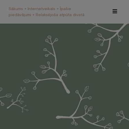
Sākums
→
Internetveikals
→
Īpašie
piedāvājumi
→ Relaksējoša atpūta divatā
Īpašie piedāvājumi
Internetveikals
Viesnīca
Restorāns un Café
Spa
Konferences
Veselības centrs