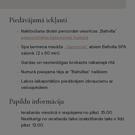
Piedāvājumā iekļauti
Nakšņošana divām personām viesnīcas „Baltvilla”
paaugstinātas kategorijas numurā
Spa ķermeņa masāža
„ Harmonija”
abiem Baltvilla SPA
salonā. (2 x 60 min).
Gardas un nesteidzīgas brokastis nākamajā rītā.
Numurā pieejama tēja ar "Baltvillas" našķiem.
Labos laikapstākļos piedāvājam izbraucienu ar
velosipēdiem.
Papildu informācija
Ierašanās viesnīcā ir iespējama no plkst. 15.00.
Neatkarīgi no ierašanās laika izrakstīšanās laiks ir līdz
plkst. 12.00.