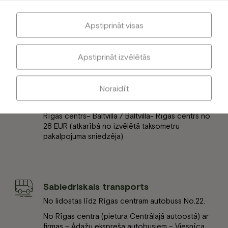
Apstiprināt visas
Lidosta ar Taksometru
Precīzu informāciju par nokļūšanu no lidostas
Rīga uz Baltvillu – meklējiet
ŠEIT
Apstiprināt izvēlētās
Vai arī sazinieties ar viesnīcas administrāciju.
Noraidīt
Rīgas centrs ar taksometru
Rīgas centrs– Baltvilla / Baltvilla- Rīgas centrs no
28 EUR (atkarībā no izvēlētā taksometru
pakalpojuma sniedzēja)
Sabiedriskais transports
No lidostas līdz Rīgas centram autobuss No.22.
No Rīgas centra (pietura Centrālajā autoostā) ar
firmas – Ādažu ekspreša autobusiem – Viesnīca