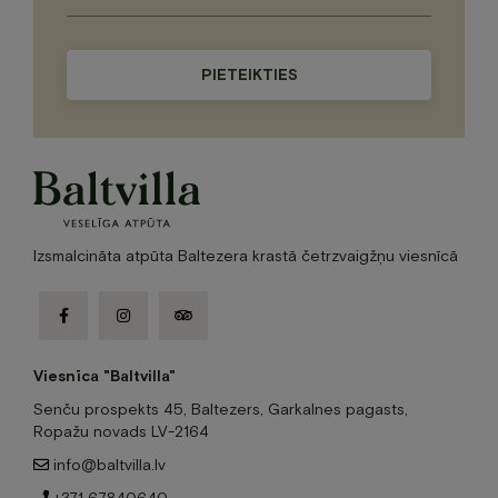
Please
leave
this
field
empty.
Izsmalcināta atpūta Baltezera krastā četrzvaigžņu viesnīcā
facebook-
instagram
tripadvisor
f
Viesnīca "Baltvilla"
Senču prospekts 45, Baltezers, Garkalnes pagasts,
Ropažu novads LV-2164
info@baltvilla.lv
+371 67840640