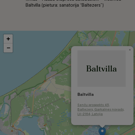
Baltvilla (pietura: sanatorija “Baltezers”)
+
−
×
Baltvilla
Senču prospekts 45,
Baltezers, Garkalnes novads,
LV-2164, Latvija