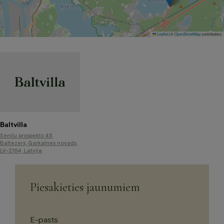
Leaflet
©
OpenStreetMap
contributors
|
Baltvilla
Senču prospekts 45,
Baltezers, Garkalnes novads,
LV-2164, Latvija
Piesakieties jaunumiem