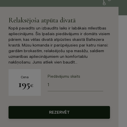
Jaunumi
Dāvanu karte
Relaksējoša atpūta divatā
Galerija
Par mums
Kopā pavadīts un izbaudīts laiks ir labākais mīlestības
apliecinājums. Šis īpašais piedāvājums ir domāts visiem
Kontakti
pāriem, kas vēlas divatā atpūsties skaistā Baltezera
krastā. Mūsu komanda ir parūpējusies par katru niansi:
BOOK NOW
gardām brokastīm, relaksējošu spa masāžu, saldiem
uzmanības apliecinājumiem un komfortablu
nakšņošanu. Jums atliek vien baudīt…
+371 67840640
info@baltvilla.lv
Piedāvājumu skaits
Cena
195
Relaksējoša
€
atpūta
facebook-
instagram
tripadvisor
divatā
f
LV
EN
daudzums
REZERVĒT