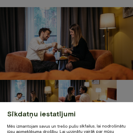
Sīkdatņu iestatījumi
Mēs izmantojam savus un trešo pušu sīkfailus, lai nodrošinātu
jūsu apmeklējuma drošību. Lai uzzinātu vairāk par mūsu