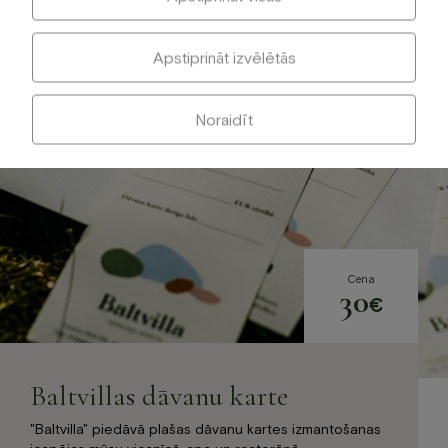
Apstiprināt izvēlētās
Noraidīt
Cena
30
€
Baltvillas dāvanu karte
"Baltvilla" piedāvā plašas dāvanu kartes izmantošanas