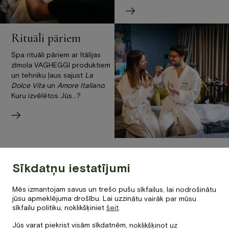
Rituāli pāriem
Spa rituāli pāriem ar Itālijas
zīmola VAGHEGGI produktiem
un tehniku ļaus sajust
La
Dolce Vita
un
Amore Italiano
.
Kuru izvēlētos Jūs…?
Sīkdatņu iestatījumi
Ieguvumi
Mēs izmantojam savus un trešo pušu sīkfailus, lai nodrošinātu
Mūsu spa rituāli un procedūras ir īpaši veidotas,
jūsu apmeklējuma drošību. Lai uzzinātu vairāk par mūsu
piemeklējot labākos itāļu zīmola Vagheggi kosmētikas
sīkfailu politiku, noklikšķiniet
šeit
.
līdzekļus un masāžas tehnikas.
Jūs varat piekrist visām sīkdatnēm, noklikšķinot uz