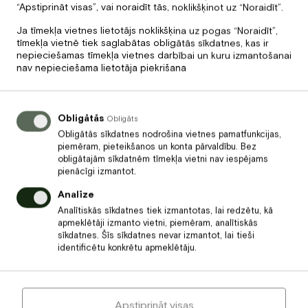
“Apstiprināt visas”, vai noraidīt tās, noklikšķinot uz “Noraidīt”.
Ja tīmekļa vietnes lietotājs noklikšķina uz pogas “Noraidīt”,
tīmekļa vietnē tiek saglabātas obligātās sīkdatnes, kas ir
nepieciešamas tīmekļa vietnes darbībai un kuru izmantošanai
nav nepieciešama lietotāja piekrišana
Profesionāli spa meistari
Prof
Obligātās
Obligāts
Obligātās sīkdatnes nodrošina vietnes pamatfunkcijas,
Katram mūsu spa meistaram ir atbilstoša izglītība
Mēs t
piemēram, pieteikšanos un konta pārvaldību. Bez
un pieredze, ko viņi turpina regulāri papildināt
augst
obligātajām sīkdatnēm tīmekļa vietni nav iespējams
kursos un mācībās.
kosmē
pienācīgi izmantot.
klien
Analīze
Analītiskās sīkdatnes tiek izmantotas, lai redzētu, kā
apmeklētāji izmanto vietni, piemēram, analītiskās
sīkdatnes. Šīs sīkdatnes nevar izmantot, lai tieši
Īpaši piedāvājumi
identificētu konkrētu apmeklētāju.
Apstiprināt visas