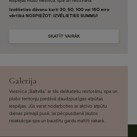
iespējas mūsu viesnīcā, spa un restorānā.
Izvēlieties dāvanu karti 30, 50, 100 vai 150 eiro
vērtībā NOSPIEŽOT: IZVĒLIETIES SUMMU!
SKATĪT VAIRĀK
Galerija
Viesnīca „Baltvilla” ar tās delikatešu restorānu, spa un
plašo teritoriju piedāvā daudzpusīgas atpūtas
iespējas. Jūs varat nodarboties ar aktīvo atpūtu
dienas pirmajā pusē, lai pēcpusdienā ļautos
relaksācijai spa un baudītu gardu maltīti vakarā.