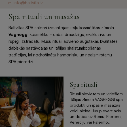
info@baltvilla.lv
Spa rituāli un masāžas
Baltvillas SPA salonā izmantojam itāļu kosmētikas zīmola
Vagheggi
kosmētiku – dabai draudzīgu, ekskluzīvu un
rūpīgi izstrādātu. Mūsu rituāli apvieno augstākās kvalitātes
dabiskās sastāvdaļas un Itālijas skaistumkopšanas
tradīcijas, lai nodrošinātu harmonisku un neaizmirstamu
SPA pieredzi.
Spa rituāli
Rituāli sievietēm un vīriešiem.
Itālijas zīmola VAGHEGGI spa
produkti un īpašie masāžas
veidi aicina Jūs pievērt acis
un doties uz Romu, Florenci,
Venēciju vai Palermo…