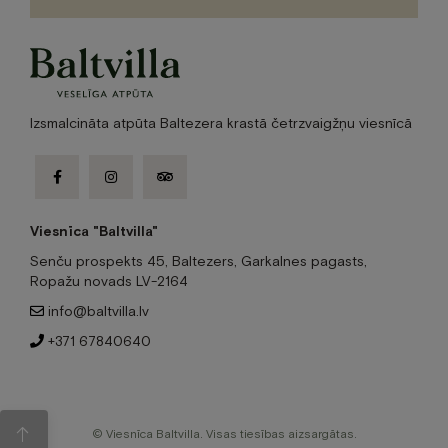
empty.
Izsmalcināta atpūta Baltezera krastā četrzvaigžņu viesnīcā
facebook-
instagram
tripadvisor
f
Viesnīca "Baltvilla"
Senču prospekts 45, Baltezers, Garkalnes pagasts,
Ropažu novads LV-2164
info@baltvilla.lv
+371 67840640
© Viesnīca Baltvilla. Visas tiesības aizsargātas.