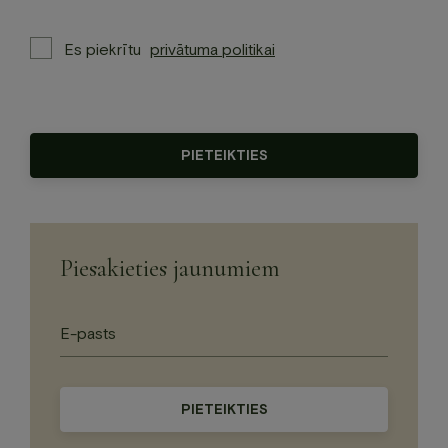
Please
Es piekrītu
privātuma politikai
leave
this
field
empty.
Please
leave
this
field
empty.
Piesakieties jaunumiem
Please
leave
this
field