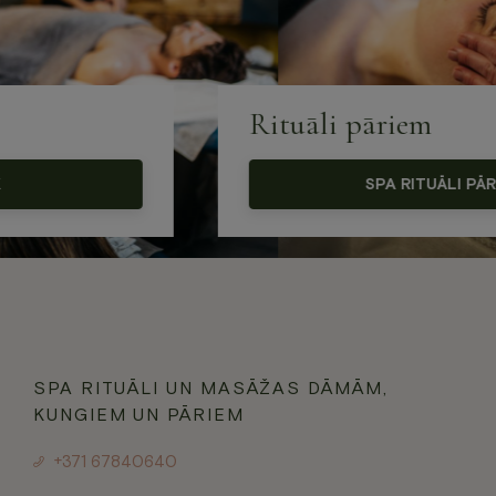
Jaunumi
Dāvanu karte
Galerija
Par mums
Rituāli pāriem
Kontakti
SPA RITUĀLI PĀRIEM
BOOK NOW
+371 67840640
info@baltvilla.lv
facebook-
instagram
tripadvisor
f
LV
EN
SPA RITUĀLI UN MASĀŽAS DĀMĀM,
KUNGIEM UN PĀRIEM
+371 67840640