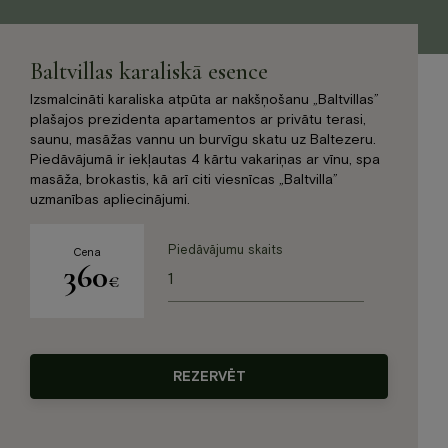
Jaunumi
Dāvanu karte
Baltvillas karaliskā esence
Galerija
Par mums
Izsmalcināti karaliska atpūta ar nakšņošanu „Baltvillas”
plašajos prezidenta apartamentos ar privātu terasi,
Kontakti
saunu, masāžas vannu un burvīgu skatu uz Baltezeru.
Piedāvājumā ir iekļautas 4 kārtu vakariņas ar vīnu, spa
BOOK NOW
masāža, brokastis, kā arī citi viesnīcas „Baltvilla”
uzmanības apliecinājumi.
+371 67840640
Piedāvājumu skaits
Cena
360
info@baltvilla.lv
Baltvillas
€
karaliskā
esence
facebook-
instagram
tripadvisor
daudzums
f
LV
EN
REZERVĒT