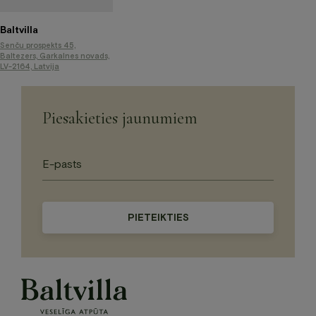
Baltvilla
Senču prospekts 45,
Baltezers, Garkalnes novads,
LV-2164, Latvija
Piesakieties jaunumiem
Please
leave
this
field
empty.