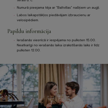
terasi u. c.
Numurā pieejama tēja ar "Baltvillas" našķiem un augļi.
Labos laikapstākļos piedāvājam izbraucienu ar
velosipēdiem.
Papildu informācija
Ierašanās viesnīcā ir iespējama no pulksten 15.00.
Neatkarīgi no ierašanās laika izrakstīšanās laiks ir līdz
pulksten 12.00.