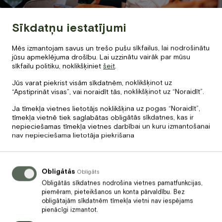
Sīkdatņu iestatījumi
Mēs izmantojam savus un trešo pušu sīkfailus, lai nodrošinātu
jūsu apmeklējuma drošību. Lai uzzinātu vairāk par mūsu
sīkfailu politiku, noklikšķiniet
šeit
.
Jūs varat piekrist visām sīkdatnēm, noklikšķinot uz
“Apstiprināt visas”, vai noraidīt tās, noklikšķinot uz “Noraidīt”.
Ja tīmekļa vietnes lietotājs noklikšķina uz pogas “Noraidīt”,
tīmekļa vietnē tiek saglabātas obligātās sīkdatnes, kas ir
Informācija un rezervācija
nepieciešamas tīmekļa vietnes darbībai un kuru izmantošanai
nav nepieciešama lietotāja piekrišana
+371 67840640
info@baltvilla.lv,
Obligātās
Obligāts
ipasiepiedavajumi.dogh40@zapiermail.com
Obligātās sīkdatnes nodrošina vietnes pamatfunkcijas,
piemēram, pieteikšanos un konta pārvaldību. Bez
obligātajām sīkdatnēm tīmekļa vietni nav iespējams
pienācīgi izmantot.