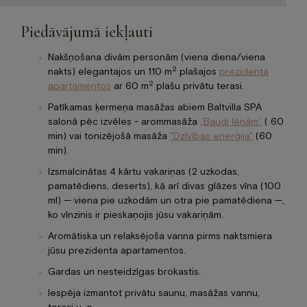
Piedāvājumā iekļauti
Nakšņošana divām personām (viena diena/viena
2
nakts) elegantajos un 110 m
plašajos
prezidenta
2
apartamentos
ar 60 m
plašu privātu terasi.
Patīkamas ķermeņa masāžas abiem Baltvilla SPA
salonā pēc izvēles - arommasāža
„Baudi lēnām”
( 60
min) vai tonizējošā masāža
"Dzīvības enerģija"
(60
min).
Izsmalcinātas 4 kārtu vakariņas (2 uzkodas,
pamatēdiens, deserts), kā arī divas glāzes vīna (100
ml) — viena pie uzkodām un otra pie pamatēdiena —,
ko vīnzinis ir pieskaņojis jūsu vakariņām.
Aromātiska un relaksējoša vanna pirms naktsmiera
jūsu prezidenta apartamentos.
Gardas un nesteidzīgas brokastis.
Iespēja izmantot privātu saunu, masāžas vannu,