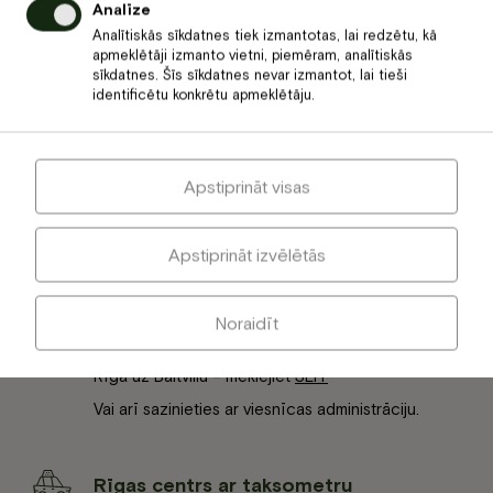
Analīze
Analītiskās sīkdatnes tiek izmantotas, lai redzētu, kā
10 minūšu attalumā no Rīgas
apmeklētāji izmanto vietni, piemēram, analītiskās
sīkdatnes. Šīs sīkdatnes nevar izmantot, lai tieši
identificētu konkrētu apmeklētāju.
Tas ir vieglāk, nekā šķiet, un ātrāk, nekā gaidīji!
Apstiprināt visas
Privātais auto
Viesnīca atrodas šosejas A1 tuvumā. Sekojiet
norādēm, lai nokļūtu viesnīcas teritorijā.
Apstiprināt izvēlētās
Lidosta ar Taksometru
Noraidīt
Precīzu informāciju par nokļūšanu no lidostas
Rīga uz Baltvillu – meklējiet
ŠEIT
Vai arī sazinieties ar viesnīcas administrāciju.
Rīgas centrs ar taksometru