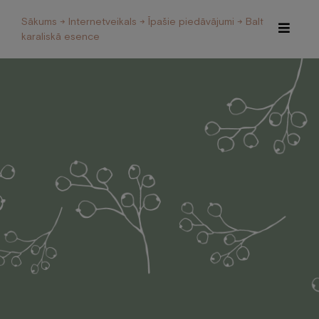
Sākums
→
Internetveikals
→
Īpašie piedāvājumi
→ Baltvillas
karaliskā esence
Īpašie piedāvājumi
Internetveikals
Viesnīca
Restorāns un Café
Spa
Konferences
Veselības centrs