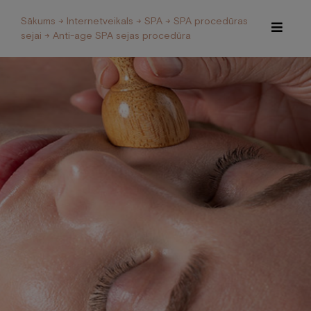
Sākums
→
Internetveikals
→
SPA
→
SPA procedūras
sejai
→ Anti-age SPA sejas procedūra
Īpašie piedāvājumi
Internetveikals
Viesnīca
Restorāns un Café
Spa
Konferences
Veselības centrs