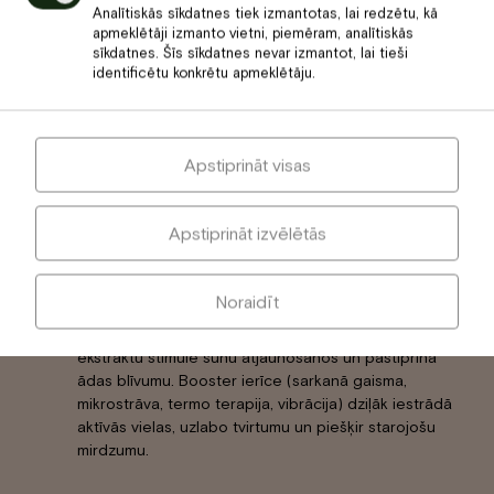
Analītiskās sīkdatnes tiek izmantotas, lai redzētu, kā
Procedūras norise
apmeklētāji izmanto vietni, piemēram, analītiskās
sīkdatnes. Šīs sīkdatnes nevar izmantot, lai tieši
identificētu konkrētu apmeklētāju.
Ādas attīrīšana un pīlings –
rūpīga attīrīšana un
maigs pīlings noņem atmirušās šūnas, attīra poras un
sagatavo ādu aktīvo vielu iedarbībai.
Apstiprināt visas
Biodinamiskā sejas masāža ar Lignum tehniku –
dziļa, bet relaksējoša masāža uzlabo mikrocirkulāciju,
tonizē sejas muskuļus un atjauno ādas elastību.
Apstiprināt izvēlētās
Procedūra veicina sejas kontūru izteiktību un sniedz
tūlītēju liftinga efektu.
Noraidīt
Sejas krēma uzklāšana ar Booster ierīci –
75.25
Longevity krēms ar NAD+ aktivatoru un Lapacho
ekstraktu stimulē šūnu atjaunošanos un pastiprina
ādas blīvumu. Booster ierīce (sarkanā gaisma,
mikrostrāva, termo terapija, vibrācija) dziļāk iestrādā
aktīvās vielas, uzlabo tvirtumu un piešķir starojošu
mirdzumu.