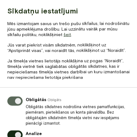
Sīkdatņu iestatījumi
Mēs izmantojam savus un trešo pušu sīkfailus, lai nodrošinātu
Kopā apmaksai
Anti-
jūsu apmeklējuma drošību. Lai uzzinātu vairāk par mūsu
60
€
age
sīkfailu politiku, noklikšķiniet
šeit
.
SPA
sejas
Jūs varat piekrist visām sīkdatnēm, noklikšķinot uz
“Apstiprināt visas”, vai noraidīt tās, noklikšķinot uz “Noraidīt”.
procedūra
daudzums
PIEVIENOT GROZAM
Ja tīmekļa vietnes lietotājs noklikšķina uz pogas “Noraidīt”,
tīmekļa vietnē tiek saglabātas obligātās sīkdatnes, kas ir
nepieciešamas tīmekļa vietnes darbībai un kuru izmantošanai
nav nepieciešama lietotāja piekrišana
Apraksts
Intensīva pretnovecošanās procedūra, kas apvieno R.D.R.
Obligātās
Obligāts
sejas liftinga masāžu ar jaunākās paaudzes 75.25 šūnu
Obligātās sīkdatnes nodrošina vietnes pamatfunkcijas,
kopšanu. Procedūras laikā dziļa, strukturēta masāža stimulē
piemēram, pieteikšanos un konta pārvaldību. Bez
sejas muskuļus un saistaudus, veicina mikrocirkulāciju,
obligātajām sīkdatnēm tīmekļa vietni nav iespējams
uzlabo tonusu un atjauno ādas elastību.
pienācīgi izmantot.
Analīze