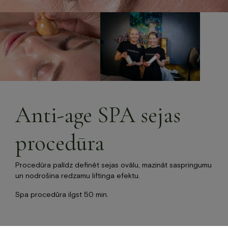
Jaunumi
Dāvanu karte
Galerija
Par mums
Kontakti
BOOK NOW
Anti-age SPA sejas
+371 67840640
procedūra
info@baltvilla.lv
facebook-
instagram
tripadvisor
Procedūra palīdz definēt sejas ovālu, mazināt saspringumu
f
LV
EN
un nodrošina redzamu liftinga efektu.
Spa procedūra ilgst 50 min.