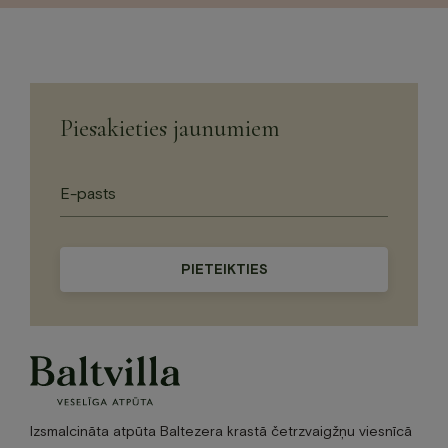
Piesakieties jaunumiem
Please
leave
this
field
empty.
Izsmalcināta atpūta Baltezera krastā četrzvaigžņu viesnīcā