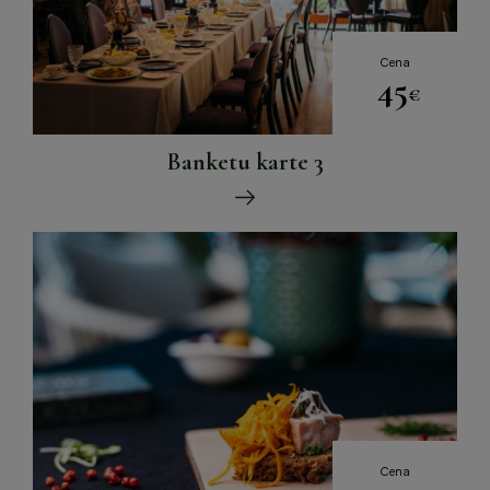
Cena
45
€
Banketu karte 3
Cena