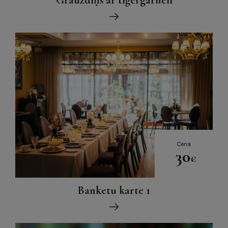
Grauzdiņš ar tīģergarneli
Cena
30
€
Banketu karte 1