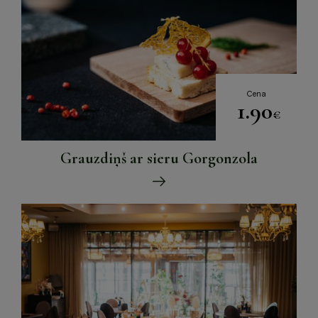
Cena
1.90
€
Grauzdiņš ar sieru Gorgonzola