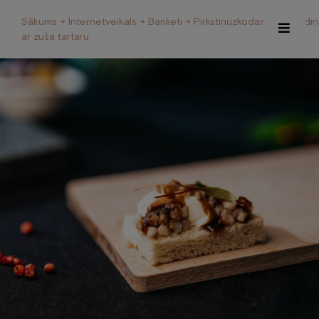
Sākums
→
Internetveikals
→
Banketi
→
Pirkstiņuzkodas
→ Grauzdiņ
ar zuša tartaru
Īpašie piedāvājumi
Internetveikals
Viesnīca
Restorāns un Café
Spa
Konferences
Veselības centrs