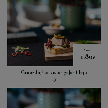
Cena
1.80
€
Grauzdiņš ar vistas gaļas fileju