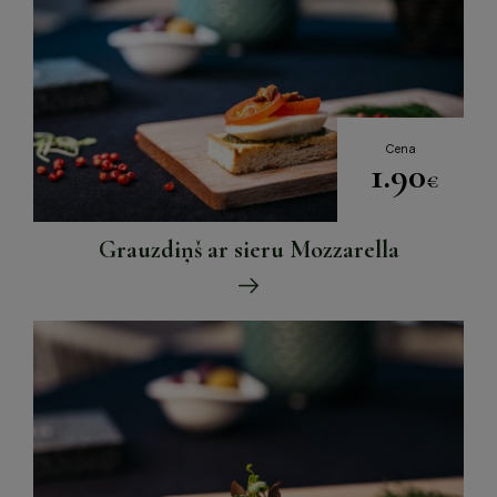
Cena
1.90
€
Grauzdiņš ar sieru Mozzarella