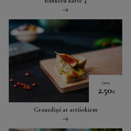
Banketu karte 4
Cena
2.50
€
Grauzdiņš ar artišokiem