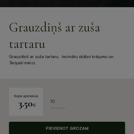
Jaunumi
Dāvanu karte
Galerija
Grauzdiņš ar zuša
Par mums
Kontakti
tartaru
BOOK NOW
Grauzdiņš ar zuša tartaru, tecinātu skābo krējumu un
Teriyaki
mērci.
+371 67840640
info@baltvilla.lv
facebook-
instagram
tripadvisor
Kopā apmaksai
Grauzdiņš
3.50
f
LV
EN
€
ar
zuša
tartaru
daudzums
PIEVIENOT GROZAM