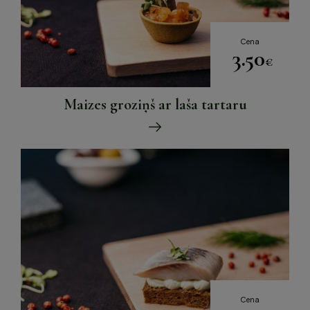
Cena
3.50
€
Maizes groziņš ar laša tartaru
Cena