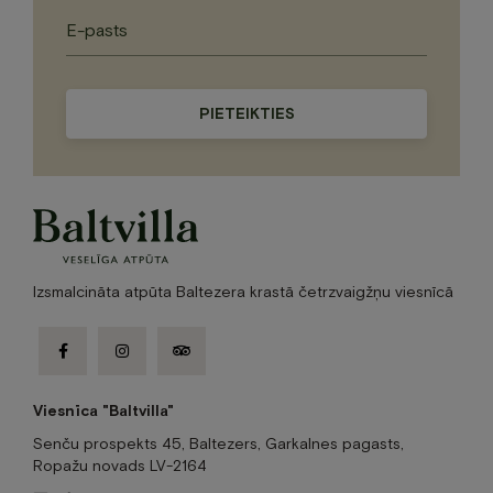
Please
leave
this
field
empty.
Izsmalcināta atpūta Baltezera krastā četrzvaigžņu viesnīcā
facebook-
instagram
tripadvisor
f
Viesnīca "Baltvilla"
Senču prospekts 45, Baltezers, Garkalnes pagasts,
Ropažu novads LV-2164