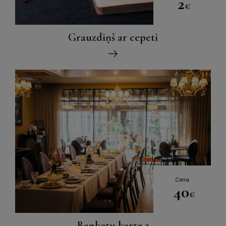
2
€
Grauzdiņš ar cepeti
Cena
40
€
Banketu karte 2