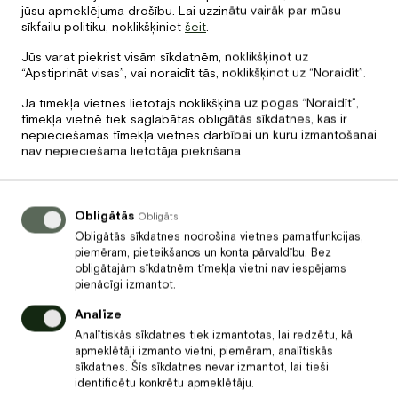
jūsu apmeklējuma drošību. Lai uzzinātu vairāk par mūsu
sīkfailu politiku, noklikšķiniet
šeit
.
Cena
Jūs varat piekrist visām sīkdatnēm, noklikšķinot uz
2
“Apstiprināt visas”, vai noraidīt tās, noklikšķinot uz “Noraidīt”.
€
Ja tīmekļa vietnes lietotājs noklikšķina uz pogas “Noraidīt”,
tīmekļa vietnē tiek saglabātas obligātās sīkdatnes, kas ir
Grauzdiņš ar baravikām
nepieciešamas tīmekļa vietnes darbībai un kuru izmantošanai
nav nepieciešama lietotāja piekrišana
Obligātās
Obligāts
Obligātās sīkdatnes nodrošina vietnes pamatfunkcijas,
piemēram, pieteikšanos un konta pārvaldību. Bez
obligātajām sīkdatnēm tīmekļa vietni nav iespējams
pienācīgi izmantot.
Analīze
Analītiskās sīkdatnes tiek izmantotas, lai redzētu, kā
apmeklētāji izmanto vietni, piemēram, analītiskās
sīkdatnes. Šīs sīkdatnes nevar izmantot, lai tieši
identificētu konkrētu apmeklētāju.
Cena