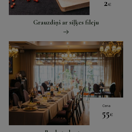
2
€
Grauzdiņš ar siļķes fileju
Cena
55
€