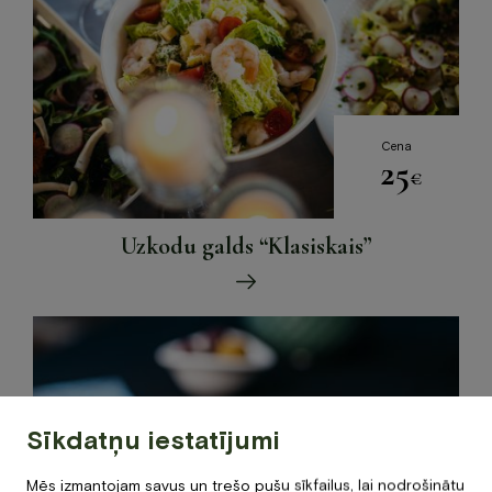
Cena
25
€
Uzkodu galds “Klasiskais”
Sīkdatņu iestatījumi
Mēs izmantojam savus un trešo pušu sīkfailus, lai nodrošinātu