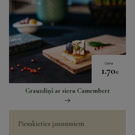
Cena
1.70
€
Grauzdiņš ar sieru Camembert
Piesakieties jaunumiem