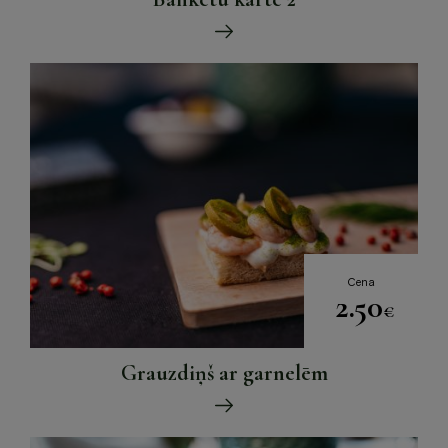
Cena
2.50
€
Grauzdiņš ar garnelēm