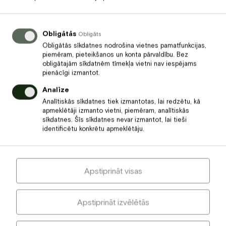
Nākamais
Mīlestības mēnesis februāris
Obligātās
Baltvillā
Obligāts
Obligātās sīkdatnes nodrošina vietnes pamatfunkcijas,
piemēram, pieteikšanos un konta pārvaldību. Bez
obligātajām sīkdatnēm tīmekļa vietni nav iespējams
pienācīgi izmantot.
Iepriekšējais
Analīze
Analītiskās sīkdatnes tiek izmantotas, lai redzētu, kā
Vīna vakariņas “Piecas kārtas
apmeklētāji izmanto vietni, piemēram, analītiskās
– pieci vīni”
sīkdatnes. Šīs sīkdatnes nevar izmantot, lai tieši
identificētu konkrētu apmeklētāju.
Meklēt
Apstiprināt visas
Apstiprināt izvēlētās
Jaunākie raksti
Vasara ir sākusies restorāna