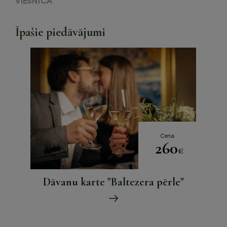
VIESNĪCA
Īpašie piedāvājumi
Cena
260
€
Dāvanu karte "Baltezera pērle"