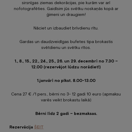
sirsnīgas ziemas dekorācijas, pie kurām var arī
nofotografēties. Gaidīsim jūs svētku noskaņās kopā ar
ģimeni un draugiem!
Nāciet un izbaudiet brīvdienu rītu.
Gardas un daudzveidīgas bufetes tipa brokastis
svētdienu un svētku rītos.
1., 8., 15., 22., 24., 25., 26. un 29. decembrī no 7.30 –
12.00 (rezervējot lūdzu norādiet!)
1.janvārī no plkst. 8.00-13.00
Cena 27 € /1 pers., bērni no 3- 12 gadi 10 euro (apmaksu
varēs veikt brokastu laikā)
Bērni līdz 2 gadi – bezmaksas.
Rezervācija
ŠEIT