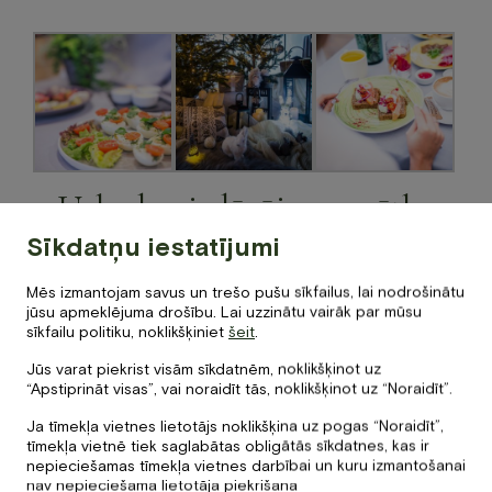
Uzkodu piedāvājums svētku
laikā
Sīkdatņu iestatījumi
Saspringtajā svētku laikā piedāvājam pasūtīt gardas
Mēs izmantojam savus un trešo pušu sīkfailus, lai nodrošinātu
jūsu apmeklējuma drošību. Lai uzzinātu vairāk par mūsu
uzkodas uz mājām (vai ofisu). Restorāna komanda ar
sīkfailu politiku, noklikšķiniet
šeit
.
šefpavāru priekšgalā ir radījuši divus gardus uzkodu
komplektus
“Klasiskais” 25 € /1 pers.
vai
Gardēžu 35 € /1
Jūs varat piekrist visām sīkdatnēm, noklikšķinot uz
pers.
“Apstiprināt visas”, vai noraidīt tās, noklikšķinot uz “Noraidīt”.
Ja tīmekļa vietnes lietotājs noklikšķina uz pogas “Noraidīt”,
Iepazīstieties ar mūsu piedāvājumu un izvēlieties sev
tīmekļa vietnē tiek saglabātas obligātās sīkdatnes, kas ir
tīkamāko!
nepieciešamas tīmekļa vietnes darbībai un kuru izmantošanai
nav nepieciešama lietotāja piekrišana