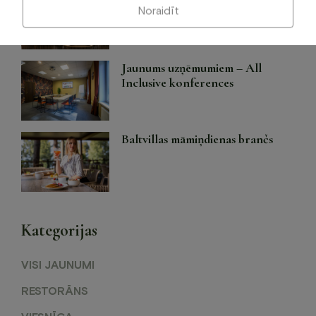
Baltvilla terasē!
Noraidīt
Jaunums uzņēmumiem – All
Inclusive konferences
Baltvillas māmiņdienas brančs
Kategorijas
VISI JAUNUMI
RESTORĀNS