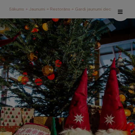
Sākums
→
Jaunumi
→
Restorāns
→ Gardi jaunumi decembrī!
Īpašie piedāvājumi
Internetveikals
Viesnīca
Restorāns un Café
Spa
Konferences
Veselības centrs