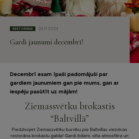
Jaunumi
Dāvanu karte
Galerija
28.11.2024
RESTORĀNS
Par mums
Kontakti
Gardi jaunumi decembrī!
BOOK NOW
Decembrī esam īpaši padomājuši par
+371 67840640
gardiem jaunumiem gan pie mums, gan ar
info@baltvilla.lv
iespēju pasūtīt uz mājām!
facebook-
instagram
tripadvisor
Ziemassvētku brokastis
f
LV
EN
“Baltvillā”
Piedzīvojiet Ziemassvētku burvību pie Baltvillas viesnīcas
restorāna brokastu galda! Gardi ēdieni, silta atmosfēra un