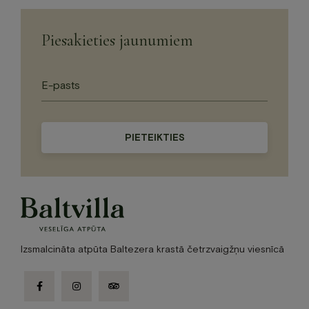
Piesakieties jaunumiem
Please
leave
this
field
empty.
Izsmalcināta atpūta Baltezera krastā četrzvaigžņu viesnīcā
facebook-
instagram
tripadvisor
f