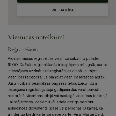
PIEEJAMĪBA
Viesnīcas noteikumi
Reģistrēšanās
Aicinām viesus reģistrēties viesnīcā sākot no pulksten
15:00. Dažkārt reģistrēšanās ir iespējama arī agrāk, par to
ir iespējams uzzināt tikai reģistrācijas dienā, jautājot
viesnīcas recepcijā. Ja plānojat viesnīcā ierasties agrāk,
Jūsu rīcībā ir bezmaksas bagāžas telpa. Laiku līdz ir
iespējama reģistrācija šajā gadījumā Jūs varat pavadīt
restorānā, viesnīcas lobijā vai pastaigā viesnīcas teritorijā.
Lai reģistrētos, viesiem ir jāuzrāda derīgs personu
apliecinošs dokuments (pase vai personas ID karte), kā
arī derīga kredītkarte vai debetkarte (Visa, MasterCard,