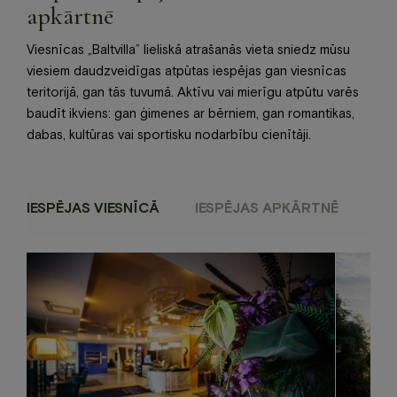
apkārtnē
Viesnīcas „Baltvilla” lieliskā atrašanās vieta sniedz mūsu
viesiem daudzveidīgas atpūtas iespējas gan viesnīcas
teritorijā, gan tās tuvumā. Aktīvu vai mierīgu atpūtu varēs
baudīt ikviens: gan ģimenes ar bērniem, gan romantikas,
dabas, kultūras vai sportisku nodarbību cienītāji.
IESPĒJAS VIESNĪCĀ
IESPĒJAS APKĀRTNĒ