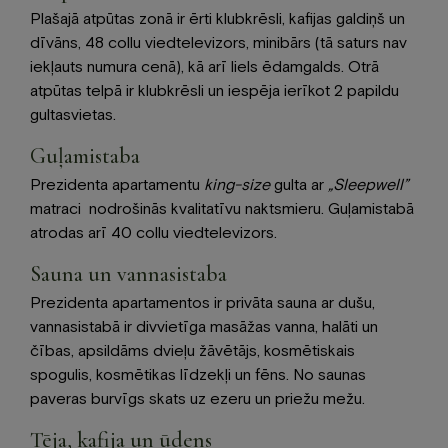
Plašajā atpūtas zonā ir ērti klubkrēsli, kafijas galdiņš un
dīvāns, 48 collu viedtelevizors, minibārs (tā saturs nav
iekļauts numura cenā), kā arī liels ēdamgalds. Otrā
atpūtas telpā ir klubkrēsli un iespēja ierīkot 2 papildu
gultasvietas.
Guļamistaba
Prezidenta apartamentu
king-size
gulta ar
„Sleepwell”
matraci nodrošinās kvalitatīvu naktsmieru. Guļamistabā
atrodas arī 40 collu viedtelevizors.
Sauna un vannasistaba
Prezidenta apartamentos ir privāta sauna ar dušu,
vannasistabā ir divvietīga masāžas vanna, halāti un
čības, apsildāms dvieļu žāvētājs, kosmētiskais
spogulis, kosmētikas līdzekļi un fēns. No saunas
paveras burvīgs skats uz ezeru un priežu mežu.
Tēja, kafija un ūdens