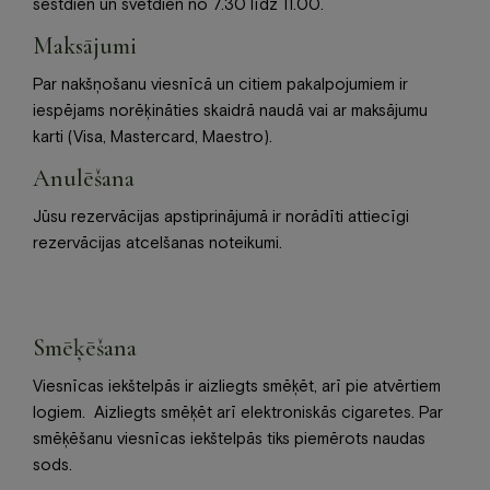
sestdien un svētdien no 7.30 līdz 11.00.
Maksājumi
Par nakšņošanu viesnīcā un citiem pakalpojumiem ir
iespējams norēķināties skaidrā naudā vai ​​ar maksājumu
karti (Visa, Mastercard, Maestro).
Anulēšana
Jūsu rezervācijas apstiprinājumā ir norādīti attiecīgi
rezervācijas atcelšanas noteikumi.
Smēķēšana
Viesnīcas iekštelpās ir aizliegts smēķēt, arī pie atvērtiem
logiem. Aizliegts smēķēt arī elektroniskās cigaretes. Par
smēķēšanu viesnīcas iekštelpās tiks piemērots naudas
sods.