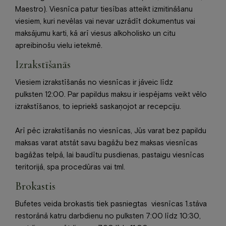
Maestro). Viesnīca patur tiesības atteikt izmitināšanu
viesiem, kuri nevēlas vai nevar uzrādīt dokumentus vai
maksājumu karti, kā arī viesus alkoholisko un citu
apreibinošu vielu ietekmē.
Izrakstīšanās
Viesiem izrakstīšanās no viesnīcas ir jāveic līdz
pulksten 12:00. Par papildus maksu ir iespējams veikt vēlo
izrakstīšanos, to iepriekš saskaņojot ar recepciju.
Arī pēc izrakstīšanās no viesnīcas, Jūs varat bez papildu
maksas varat atstāt savu bagāžu bez maksas viesnīcas
bagāžas telpā, lai baudītu pusdienas, pastaigu viesnīcas
teritorijā, spa procedūras vai tml.
Brokastis
Bufetes veida brokastis tiek pasniegtas viesnīcas 1.stāva
restorānā katru darbdienu no pulksten 7:00 līdz 10:30,