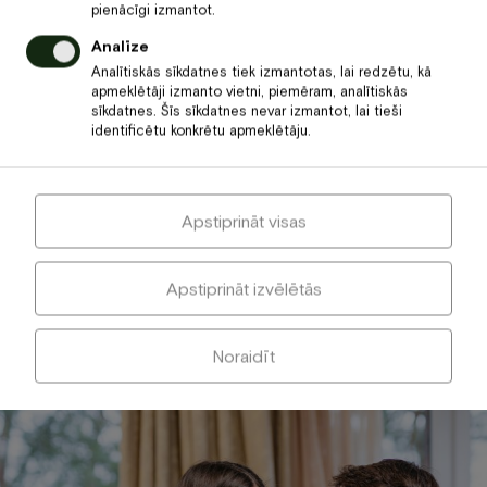
pienācīgi izmantot.
Visi 38 viesnīcas „Baltvilla” numuri 22–110 m² platībā ir plaši
Analīze
un komfortabli, kā arī iekārtoti atbilstoši modernas
Analītiskās sīkdatnes tiek izmantotas, lai redzētu, kā
četrzvaigžņu viesnīcas standartiem. Katra numura
apmeklētāji izmanto vietni, piemēram, analītiskās
individuālo interjeru papildina mākslinieku Ralfa Jansona
sīkdatnes. Šīs sīkdatnes nevar izmantot, lai tieši
un Agijas Jansones speciāli „Baltvillai” radītās gleznas.
identificētu konkrētu apmeklētāju.
Apstiprināt visas
PREZIDENTA APARTAMENTI
ROMANTISKAIS LUKSUS
Cena no:
190
Apstiprināt izvēlētās
€
€
Noraidīt