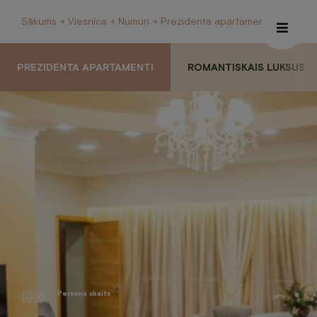
Sākums
→
Viesnīca
→
Numuri
→ Prezidenta apartamenti
PREZIDENTA APARTAMENTI
ROMANTISKAIS LUKSUS
Īpašie piedāvājumi
Cena no:
Internetveikals
190
€
€
Viesnīca
Restorāns un Café
Spa
Konferences
Personu skaits
Veselības centrs