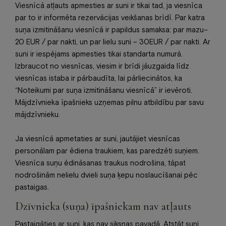
Viesnīcā atļauts apmesties ar suni ir tikai tad, ja viesnīca
par to ir informēta rezervācijas veikšanas brīdī. Par katra
suņa izmitināšanu viesnīcā ir papildus samaksa: par mazu–
20 EUR / par nakti, un par lielu suni – 30EUR / par nakti. Ar
suni ir iespējams apmesties tikai standarta numurā.
Izbraucot no viesnīcas, viesim ir brīdi jāuzgaida līdz
viesnīcas istaba ir pārbaudīta, lai pārliecinātos, ka
“Noteikumi par suņa izmitināšanu viesnīcā” ir ievēroti.
Mājdzīvnieka īpašnieks uzņemas pilnu atbildību par savu
mājdzīvnieku.
Ja viesnīcā apmetaties ar suni, jautājiet viesnīcas
personālam par ēdiena traukiem, kas paredzēti suņiem.
Viesnīca suņu ēdināsanas traukus nodrošina, tāpat
nodrošinām nelielu dvieli suņa ķepu noslaucīšanai pēc
pastaigas.
Dzīvnieka (suņa) īpašniekam nav atļauts
Pastaigāties ar suni, kas nav siksnas pavadā. Atstāt suni