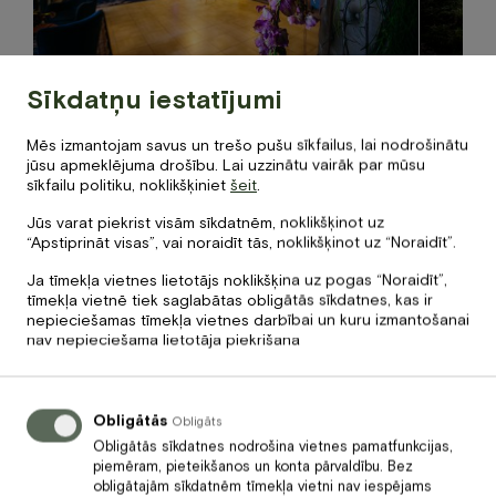
Sīkdatņu iestatījumi
Atpūtas iespējas viesnīcas teritorijā
Pastaiga
Viesnīcas „Baltvilla” lieliskā atrašanās vieta
Dodieties
Mēs izmantojam savus un trešo pušu sīkfailus, lai nodrošinātu
jūsu apmeklējuma drošību. Lai uzzinātu vairāk par mūsu
un plašā teritorija piedāvā daudzveidīgas
gara past
sīkfailu politiku, noklikšķiniet
šeit
.
atpūtas iespējas viesnīcā un tās teritorijā.
ved no Car
Regulāri un atbilstoši sezonai viesnīcas
attālumā n
Jūs varat piekrist visām sīkdatnēm, noklikšķinot uz
darbinieki organizē arī dažādus tematiskos
grūtāku? 
“Apstiprināt visas”, vai noraidīt tās, noklikšķinot uz “Noraidīt”.
sarīkojumus.
viesnīcas
Ja tīmekļa vietnes lietotājs noklikšķina uz pogas “Noraidīt”,
maltīti, a
tīmekļa vietnē tiek saglabātas obligātās sīkdatnes, kas ir
nepieciešamas tīmekļa vietnes darbībai un kuru izmantošanai
nav nepieciešama lietotāja piekrišana
Apmeklētāju atsauksmes
Obligātās
Obligāts
Obligātās sīkdatnes nodrošina vietnes pamatfunkcijas,
piemēram, pieteikšanos un konta pārvaldību. Bez
Citi „Baltvillas” numuri
obligātajām sīkdatnēm tīmekļa vietni nav iespējams