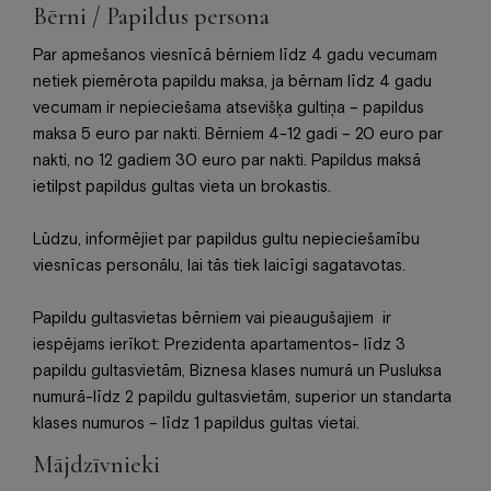
Bērni / Papildus persona
Par apmešanos viesnīcā bērniem līdz 4 gadu vecumam
netiek piemērota papildu maksa, ja bērnam līdz 4 gadu
vecumam ir nepieciešama atsevišķa gultiņa – papildus
maksa 5 euro par nakti. Bērniem 4-12 gadi – 20 euro par
nakti, no 12 gadiem 30 euro par nakti. Papildus maksā
ietilpst papildus gultas vieta un brokastis.
Lūdzu, informējiet par papildus gultu nepieciešamību
viesnīcas personālu, lai tās tiek laicīgi sagatavotas.
Papildu gultasvietas bērniem vai pieaugušajiem ir
iespējams ierīkot: Prezidenta apartamentos- līdz 3
papildu gultasvietām, Biznesa klases numurā un Pusluksa
numurā-līdz 2 papildu gultasvietām, superior un standarta
klases numuros – līdz 1 papildus gultas vietai.
Mājdzīvnieki