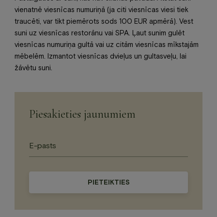
vienatnē viesnīcas numuriņā (ja citi viesnīcas viesi tiek
traucēti, var tikt piemērots sods 100 EUR apmērā). Vest
suni uz viesnīcas restorānu vai SPA. Ļaut sunim gulēt
viesnīcas numuriņa gultā vai uz citām viesnīcas mīkstajām
mēbelēm. Izmantot viesnīcas dvieļus un gultasveļu, lai
žāvētu suni.
Piesakieties jaunumiem
Please
leave
this
field
empty.