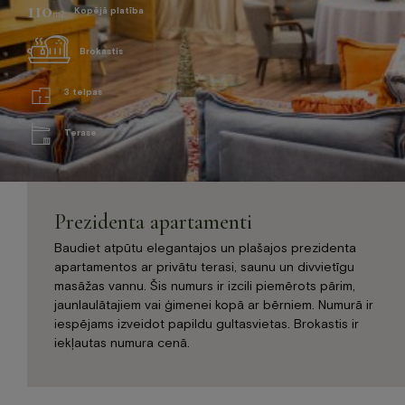
110
Jaunumi
Kopējā platība
m2
Dāvanu karte
Brokastis
Galerija
Par mums
3 telpas
Kontakti
Terase
BOOK NOW
Prezidenta apartamenti
+371 67840640
info@baltvilla.lv
Baudiet atpūtu elegantajos un plašajos prezidenta
apartamentos ar privātu terasi, saunu un divvietīgu
facebook-
instagram
tripadvisor
masāžas vannu. Šis numurs ir izcili piemērots pārim,
f
jaunlaulātajiem vai ģimenei kopā ar bērniem. Numurā ir
LV
EN
iespējams izveidot papildu gultasvietas. Brokastis ir
iekļautas numura cenā.