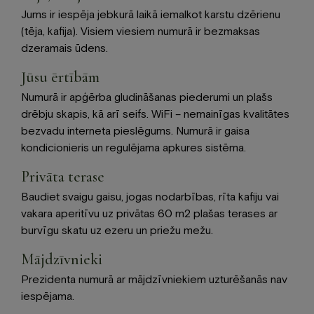
Jums ir iespēja jebkurā laikā iemalkot karstu dzērienu
(tēja, kafija). Visiem viesiem numurā ir bezmaksas
dzeramais ūdens.
Jūsu ērtībām
Numurā ir apģērba gludināšanas piederumi un plašs
drēbju skapis, kā arī seifs. WiFi – nemainīgas kvalitātes
bezvadu interneta pieslēgums. Numurā ir gaisa
kondicionieris un regulējama apkures sistēma.
Privāta terase
Baudiet svaigu gaisu, jogas nodarbības, rīta kafiju vai
vakara aperitīvu uz privātas 60 m2 plašas terases ar
burvīgu skatu uz ezeru un priežu mežu.
Mājdzīvnieki
Prezidenta numurā ar mājdzīvniekiem uzturēšanās nav
iespējama.