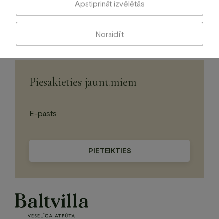
Apstiprināt izvēlētās
Uzkodas svinībām 2
Noraidīt
Piesakieties jaunumiem
Please
leave
this
field
empty.