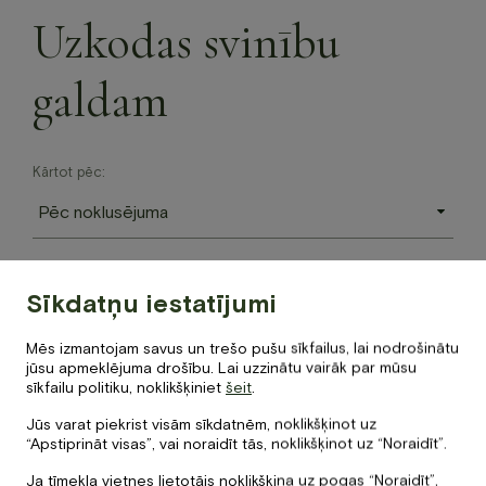
Jaunumi
Pasūtīšanas un piegādes noteikumi
Uzkodas svinību
Dāvanu karte
Galerija
galdam
Pasūtījumu pieņemšanas noteikumi:
Par mums
Pasūtījumus līdz 40 personām pieņemam
48 h
iepriekš.
Kontakti
Pasūtījumus no 40 -100 personām pieņemam 72 h iepriekš.
Kārtot pēc:
Piegādes noteikumi:
BOOK NOW
Bez maksas piegādāsim Ropažu un Ādažu novados, Berģos
un Juglā, ja pasūtījuma apjoms 200 € un vairāk.
Pasūtījumu saņemšana Baltvillā no plkst.13-20, laiks tiks
+371 67840640
saskaņots.
info@baltvilla.lv
Sīkdatņu iestatījumi
facebook-
instagram
tripadvisor
Mēs izmantojam savus un trešo pušu sīkfailus, lai nodrošinātu
f
jūsu apmeklējuma drošību. Lai uzzinātu vairāk par mūsu
LV
EN
sīkfailu politiku, noklikšķiniet
šeit
.
Jūs varat piekrist visām sīkdatnēm, noklikšķinot uz
“Apstiprināt visas”, vai noraidīt tās, noklikšķinot uz “Noraidīt”.
Ja tīmekļa vietnes lietotājs noklikšķina uz pogas “Noraidīt”,