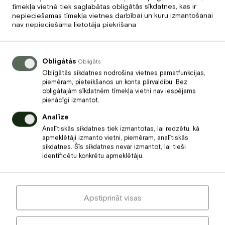
tīmekļa vietnē tiek saglabātas obligātās sīkdatnes, kas ir
nepieciešamas tīmekļa vietnes darbībai un kuru izmantošanai
Cena
nav nepieciešama lietotāja piekrišana
18
€
Obligātās
Obligāts
Uzkodas svinībām 1
Obligātās sīkdatnes nodrošina vietnes pamatfunkcijas,
piemēram, pieteikšanos un konta pārvaldību. Bez
obligātajām sīkdatnēm tīmekļa vietni nav iespējams
pienācīgi izmantot.
Analīze
Analītiskās sīkdatnes tiek izmantotas, lai redzētu, kā
apmeklētāji izmanto vietni, piemēram, analītiskās
sīkdatnes. Šīs sīkdatnes nevar izmantot, lai tieši
identificētu konkrētu apmeklētāju.
Apstiprināt visas
Cena
22
€