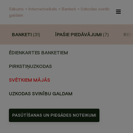
Sākums
→
Internetveikals
→
Banketi
→ Uzkodas svinību
galdam
BANKETI
(31)
ĪPAŠIE PIEDĀVĀJUMI
(7)
RES
Īpašie piedāvājumi
Internetveikals
ĒDIENKARTES BANKETIEM
PIRKSTIŅUZKODAS
Viesnīca
Restorāns un Café
SVĒTKIEM MĀJĀS
Spa
UZKODAS SVINĪBU GALDAM
Konferences
PASŪTĪŠANAS UN PIEGĀDES NOTEIKUMI
Veselības centrs