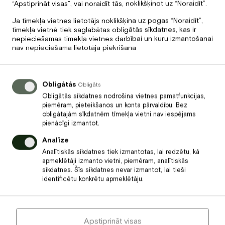
“Apstiprināt visas”, vai noraidīt tās, noklikšķinot uz “Noraidīt”.
atmodinošu pieredzi. Masāža ķermenim ar ēterisko eļļu,
kuras sastāvā ir apelsīns, mandarīns, citrons un cajeput un
Ja tīmekļa vietnes lietotājs noklikšķina uz pogas “Noraidīt”,
Lime C vitamīna sejas masāža ļaus Jums uzmirdzēt svētku
tīmekļa vietnē tiek saglabātas obligātās sīkdatnes, kas ir
laikā!
nepieciešamas tīmekļa vietnes darbībai un kuru izmantošanai
nav nepieciešama lietotāja piekrišana
59
€
LASĪT VAIRĀK
Cena
/1 pers./60 min.
Obligātās
Obligāts
Obligātās sīkdatnes nodrošina vietnes pamatfunkcijas,
piemēram, pieteikšanos un konta pārvaldību. Bez
Tonizējoša spa ķermeņa masāža
obligātajām sīkdatnēm tīmekļa vietni nav iespējams
pienācīgi izmantot.
„Dzīvības enerģija”
Analīze
Atjaunojoša un līdzsvarojoša masāža ķermenim, kas
Analītiskās sīkdatnes tiek izmantotas, lai redzētu, kā
apvieno divas iedarbīgas tehnikas: Zilā okeāna tonizējošā
apmeklētāji izmanto vietni, piemēram, analītiskās
masāžas un Zaļās zemes līdzsvarojošā masāžas.
sīkdatnes. Šīs sīkdatnes nevar izmantot, lai tieši
identificētu konkrētu apmeklētāju.
65
€
LASĪT VAIRĀK
Cena
/1 pers./60 min.
Apstiprināt visas