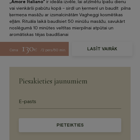
„Amore Italiano”
ir ideāla izvēle, lai atzīmētu īpašu dienu
vai vienkārši pabūtu kopā – sirdī un ķermenī un baudīt pilna
ķermeņa masāžu ar izsmalcinātām Vagheggi kosmētikas
eļļām. Rituāla laikā baudīsiet 50 minūšu masāžu, savukārt
noslēgumā 10 minūtes veltītas mierpilnai atpūtai un
aromātiskas tējas baudīšanai
130
€
LASĪT VAIRĀK
Cena
/2 pers./60 min.
Piesakieties jaunumiem
Please
leave
this
field
empty.