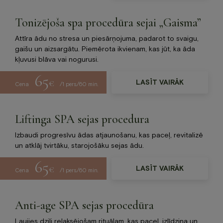
Tonizējoša spa procedūra sejai „Gaisma”
Attīra ādu no stresa un piesārņojuma, padarot to svaigu,
gaišu un aizsargātu. Piemērota ikvienam, kas jūt, ka āda
kļuvusi blāva vai nogurusi.
65
€
LASĪT VAIRĀK
Cena
/1 pers./60 min.
Liftinga SPA sejas procedura
Izbaudi progresīvu ādas atjaunošanu, kas paceļ, revitalizē
un atklāj tvirtāku, starojošāku sejas ādu.
65
€
LASĪT VAIRĀK
Cena
/1 pers./60 min.
Anti-age SPA sejas procedūra
Ļaujies dziļi relaksējošam rituālam, kas paceļ, izlīdzina un