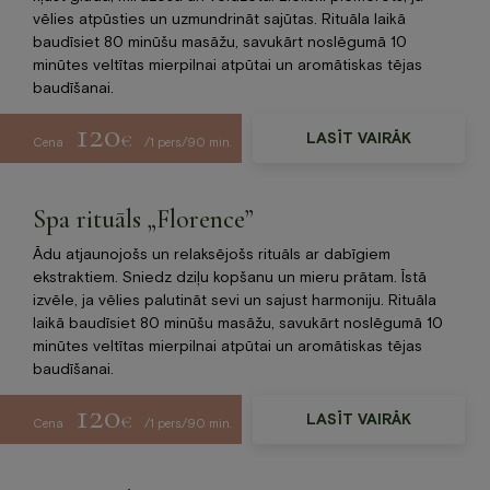
Jaunumi
vēlies atpūsties un uzmundrināt sajūtas. Rituāla laikā
Dāvanu karte
baudīsiet 80 minūšu masāžu, savukārt noslēgumā 10
minūtes veltītas mierpilnai atpūtai un aromātiskas tējas
Galerija
baudīšanai.
Par mums
120
€
LASĪT VAIRĀK
Kontakti
Cena
/1 pers./90 min.
BOOK NOW
Spa rituāls „Florence”
Ādu atjaunojošs un relaksējošs rituāls ar dabīgiem
+371 67840640
ekstraktiem. Sniedz dziļu kopšanu un mieru prātam. Īstā
info@baltvilla.lv
izvēle, ja vēlies palutināt sevi un sajust harmoniju. Rituāla
laikā baudīsiet 80 minūšu masāžu, savukārt noslēgumā 10
facebook-
instagram
tripadvisor
minūtes veltītas mierpilnai atpūtai un aromātiskas tējas
f
baudīšanai.
LV
EN
120
€
LASĪT VAIRĀK
Cena
/1 pers./90 min.