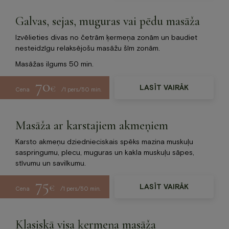
Galvas, sejas, muguras vai pēdu masāža
Izvēlieties divas no četrām ķermeņa zonām un baudiet
nesteidzīgu relaksējošu masāžu šīm zonām.
Masāžas ilgums 50 min.
70
€
LASĪT VAIRĀK
Cena
/1 pers./50 min.
Masāža ar karstajiem akmeņiem
Karsto akmeņu dziednieciskais spēks mazina muskuļu
saspringumu, plecu, muguras un kakla muskuļu sāpes,
stīvumu un savilkumu.
75
€
LASĪT VAIRĀK
Cena
/1 pers./50 min.
Klasiskā visa ķermeņa masāža