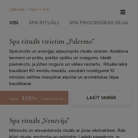
Sākums
→
Spa
→ Visi
VISI
SPA RITUĀLI
SPA PROCEDŪRAS SEJAI
Spa rituāls vīrietim „Palermo”
Īpašie piedāvājumi
Internetveikals
Spēcinošs un enerģiju atjaunojošs rituāls vīrietim. Atslābina
ķermeni un prātu, piešķir spēku un svaigumu. Ideāli
piemērots, ja jūties noguris un vēlies restartu. Rituāla laikā
Viesnīca
baudīsiet 80 minūšu masāžu, savukārt noslēgumā 10
minūtes veltītas mierpilnai atpūtai un aromātiskas tējas
Restorāns un Café
baudīšanai.
100
Spa
€
LASĪT VAIRĀK
Cena
/1 pers./90 min.
Konferences
Spa rituāls „Venēcija”
Mitrinošs un atsvaidzinošs rituāls ar jūras ekstraktiem. Āda
Veselības centrs
kļūst gluda, mirdzoša un veldzēta. Lieliski piemērots, ja