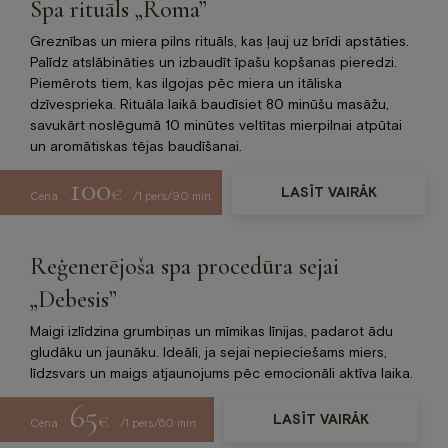
Spa rituāls „Roma”
Greznības un miera pilns rituāls, kas ļauj uz brīdi apstāties.
Palīdz atslābināties un izbaudīt īpašu kopšanas pieredzi.
Piemērots tiem, kas ilgojas pēc miera un itāliska
dzīvesprieka. Rituāla laikā baudīsiet 80 minūšu masāžu,
savukārt noslēgumā 10 minūtes veltītas mierpilnai atpūtai
un aromātiskas tējas baudīšanai.
100
€
LASĪT VAIRĀK
Cena
/1 pers./90 min.
Reģenerējoša spa procedūra sejai
„Debesis”
Maigi izlīdzina grumbiņas un mīmikas līnijas, padarot ādu
gludāku un jaunāku. Ideāli, ja sejai nepieciešams miers,
līdzsvars un maigs atjaunojums pēc emocionāli aktīva laika.
65
€
LASĪT VAIRĀK
Cena
/1 pers./60 min.