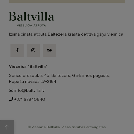
Izsmalcināta atpūta Baltezera krastā četrzvaigžņu viesnīcā
facebook-
instagram
tripadvisor
f
Viesnīca "Baltvilla"
Senču prospekts 45, Baltezers, Garkalnes pagasts,
Ropažu novads LV-2164
info@baltvilla.lv
+371 67840640
© Viesnīca Baltvilla. Visas tiesības aizsargātas.