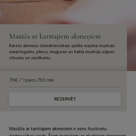
Jaunumi
Dāvanu karte
Galerija
Par mums
Masāža ar karstajiem akmeņiem
Kontakti
Karsto akmeņu dziednieciskais spēks mazina muskuļu
saspringumu, plecu, muguras un kakla muskuļu sāpes,
BOOK NOW
stīvumu un savilkumu.
+371 67840640
info@baltvilla.lv
facebook-
instagram
tripadvisor
REZERVĒT
f
LV
EN
Masāža ar karstajiem akmeņiem ir sens Austrumu
ārstniecības veids. Šiem īpašajiem un gludajiem akmeņiem