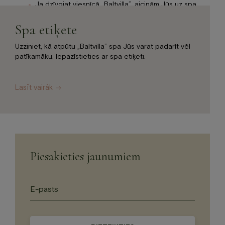
Ja dzīvojat viesnīcā „Baltvilla”, aicinām Jūs uz spa
ierasties ar peldmēteli, kas atrodas Jūsu numurā.
Spa etiķete
Informējiet spa speciālistu, ja Jums ir alerģijas, jutīga
āda v. tml.
Uzziniet, kā atpūtu „Baltvilla” spa Jūs varat padarīt vēl
patīkamāku. Iepazīstieties ar spa etiķeti.
Iesakām rotaslietas atstāt mājās vai viesnīcas numura
seifā.
Lasīt vairāk
Piesakieties jaunumiem
Please