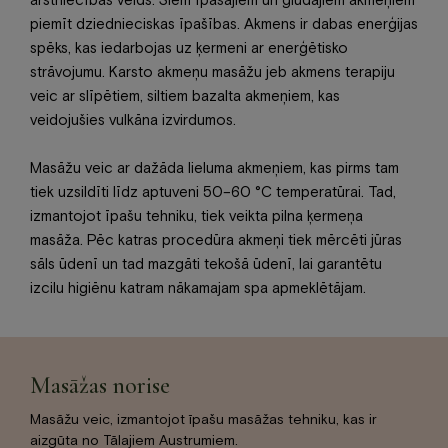
piemīt dziednieciskas īpašības. Akmens ir dabas enerģijas
spēks, kas iedarbojas uz ķermeni ar enerģētisko
strāvojumu. Karsto akmeņu masāžu jeb akmens terapiju
veic ar slīpētiem, siltiem bazalta akmeņiem, kas
veidojušies vulkāna izvirdumos.
Masāžu veic ar dažāda lieluma akmeņiem, kas pirms tam
tiek uzsildīti līdz aptuveni 50–60 °C temperatūrai. Tad,
izmantojot īpašu tehniku, tiek veikta pilna ķermeņa
masāža. Pēc katras procedūra akmeņi tiek mērcēti jūras
sāls ūdenī un tad mazgāti tekošā ūdenī, lai garantētu
izcilu higiēnu katram nākamajam spa apmeklētājam.
Masāžas norise
Masāžu veic, izmantojot īpašu masāžas tehniku, kas ir
aizgūta no Tālajiem Austrumiem.