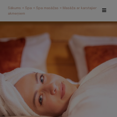
Sākums
→
Spa
→
Spa masāžas
→ Masāža ar karstajiem
akmeņiem
Īpašie piedāvājumi
Internetveikals
Viesnīca
Restorāns un Café
Spa
Konferences
Veselības centrs