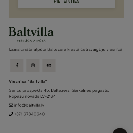
leave
this
field
empty.
Izsmalcināta atpūta Baltezera krastā četrzvaigžņu viesnīcā
facebook-
instagram
tripadvisor
f
Viesnīca "Baltvilla"
Senču prospekts 45, Baltezers, Garkalnes pagasts,
Ropažu novads LV-2164
info@baltvilla.lv
+371 67840640