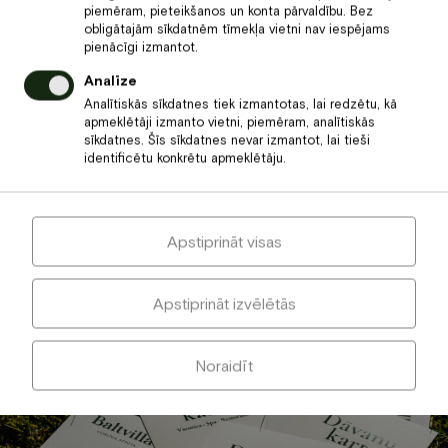
piemēram, pieteikšanos un konta pārvaldību. Bez
Siltie akmeņi pozitīvi iedarbojas uz audiem,
Maigo
obligātajām sīkdatnēm tīmekļa vietni nav iespējams
mazinot muskuļu stīvumu un sāpes.
pozitī
pienācīgi izmantot.
saspr
Analīze
Analītiskās sīkdatnes tiek izmantotas, lai redzētu, kā
apmeklētāji izmanto vietni, piemēram, analītiskās
sīkdatnes. Šīs sīkdatnes nevar izmantot, lai tieši
identificētu konkrētu apmeklētāju.
Ieprieciniet kādu sev tuvu cilvēku ar
atpūtu „Baltvillā”!
Dāvanu karte tās saņēmējam ļaus izvēlēties un izbaudīt
Apstiprināt visas
savām tābrīža sajūtām un vēlmēm piemērotāko atpūtu
„Baltvilla” spa.
Apstiprināt izvēlētās
DĀVANU KARTE
Noraidīt