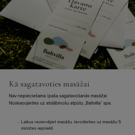
Kā sagatavoties masāžai
Nav nepieciešama īpaša sagatavošanās masāžai.
Noskaņojieties uz atslābinošu atpūtu „Baltvilla” spa.
Laikus rezervējiet masāžu. Ierodieties uz masāžu 5
minūtes iepriekš.