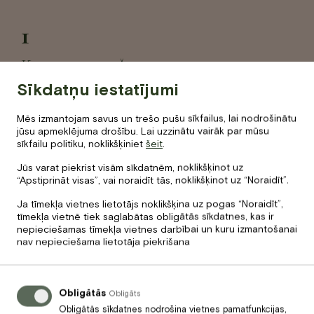
1
Ķermeņa masāža
Sīkdatņu iestatījumi
Jums tiks veikta vispārēja
ķermeņa masāža, izmantojot
karstos akmeņus un īpašu
Mēs izmantojam savus un trešo pušu sīkfailus, lai nodrošinātu
masāžas tehniku.
jūsu apmeklējuma drošību. Lai uzzinātu vairāk par mūsu
sīkfailu politiku, noklikšķiniet
šeit
.
Jūs varat piekrist visām sīkdatnēm, noklikšķinot uz
“Apstiprināt visas”, vai noraidīt tās, noklikšķinot uz “Noraidīt”.
Ja tīmekļa vietnes lietotājs noklikšķina uz pogas “Noraidīt”,
Ieguvumi no masāžas
tīmekļa vietnē tiek saglabātas obligātās sīkdatnes, kas ir
nepieciešamas tīmekļa vietnes darbībai un kuru izmantošanai
nav nepieciešama lietotāja piekrišana
Masāža ar karstajiem akmeņiem mazina saspringumu,
stīvumu, sāpes un stresu.
Obligātās
Obligāts
Mazina stīvumu un sāpes
Mazi
Obligātās sīkdatnes nodrošina vietnes pamatfunkcijas,