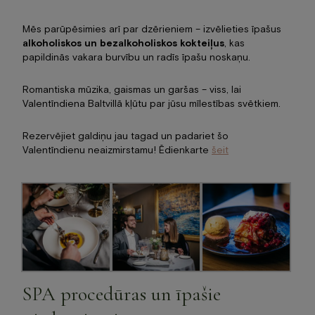
Mēs parūpēsimies arī par dzērieniem – izvēlieties īpašus
alkoholiskos un bezalkoholiskos kokteiļus
, kas
papildinās vakara burvību un radīs īpašu noskaņu.
Romantiska mūzika, gaismas un garšas – viss, lai
Valentīndiena Baltvillā kļūtu par jūsu mīlestības svētkiem.
Rezervējiet galdiņu jau tagad un padariet šo
Valentīndienu neaizmirstamu! Ēdienkarte
šeit
SPA procedūras un īpašie