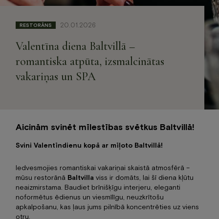
Jaunumi
Dāvanu karte
20.01.2026
RESTORĀNS
Galerija
Valentīna diena Baltvillā –
Par mums
romantiska atpūta, izsmalcinātas
Kontakti
vakariņas un SPA
BOOK NOW
+371 67840640
Aicinām svinēt mīlestības svētkus Baltvillā!
info@baltvilla.lv
Svini Valentīndienu kopā ar mīļoto Baltvillā!
facebook-
instagram
tripadvisor
f
LV
EN
Iedvesmojies romantiskai vakariņai skaistā atmosfērā –
mūsu restorānā
Baltvilla
viss ir domāts, lai šī diena kļūtu
neaizmirstama. Baudiet brīnišķīgu interjeru, eleganti
noformētus ēdienus un viesmīlīgu, neuzkrītošu
apkalpošanu, kas ļaus jums pilnībā koncentrēties uz viens
otru.