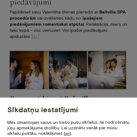
piedāvājumi
Papildiniet savu Valentīna dienas pieredzi ar
Baltvilla SPA
procedūrām
vai izvēlieties kādu no
īpašajiem
piedāvājumiem romantiskai atpūtai
. Relaksācija, miers un
laiks kopā – viss vienuviet. Visi īpašie piedāvājumi
apskatāmi
ŠEIT
Romantiski rīti Baltvillā
Sīkdatņu iestatījumi
Turpiniet svētkus arī nedēļas nogalē –
sestdien un
svētdien
piedāvājam
romantiskas viesnīcas brokastis
:
Mēs izmantojam savus un trešo pušu sīkfailus, lai nodrošinātu
jūsu apmeklējuma drošību. Lai uzzinātu vairāk par mūsu
bagātīgs brokastu galds mierīgā atmosfērā
sīkfailu politiku, noklikšķiniet
šeit
.