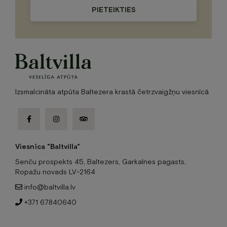
Please
leave
this
field
empty.
Izsmalcināta atpūta Baltezera krastā četrzvaigžņu viesnīcā
facebook-
instagram
tripadvisor
f
Viesnīca "Baltvilla"
Senču prospekts 45, Baltezers, Garkalnes pagasts,
Ropažu novads LV-2164
info@baltvilla.lv
+371 67840640