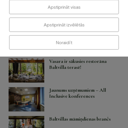
Baltvilla
Apstiprināt visas
Apstiprināt izvēlētās
Meklēt
Noraidīt
Jaunākie raksti
Vasara ir sākusies restorāna
Baltvilla terasē!
Jaunums uzņēmumiem – All
Inclusive konferences
Baltvillas māmiņdienas brančs