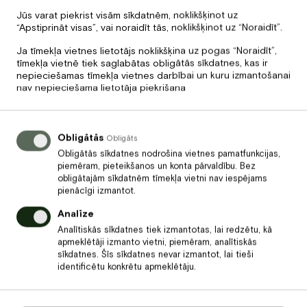
Cena: 20 € / personai
Jūs varat piekrist visām sīkdatnēm, noklikšķinot uz
Iegāde un rezervācija
ŠEIT
“Apstiprināt visas”, vai noraidīt tās, noklikšķinot uz “Noraidīt”.
Ja tīmekļa vietnes lietotājs noklikšķina uz pogas “Noraidīt”,
tīmekļa vietnē tiek saglabātas obligātās sīkdatnes, kas ir
nepieciešamas tīmekļa vietnes darbībai un kuru izmantošanai
nav nepieciešama lietotāja piekrišana
Obligātās
Obligāts
Obligātās sīkdatnes nodrošina vietnes pamatfunkcijas,
Nākamais
piemēram, pieteikšanos un konta pārvaldību. Bez
obligātajām sīkdatnēm tīmekļa vietni nav iespējams
Marts – sieviešu mēnesis
pienācīgi izmantot.
Baltvillā
Analīze
Analītiskās sīkdatnes tiek izmantotas, lai redzētu, kā
apmeklētāji izmanto vietni, piemēram, analītiskās
sīkdatnes. Šīs sīkdatnes nevar izmantot, lai tieši
Iepriekšējais
identificētu konkrētu apmeklētāju.
Ziemas atpūta viesnīcā