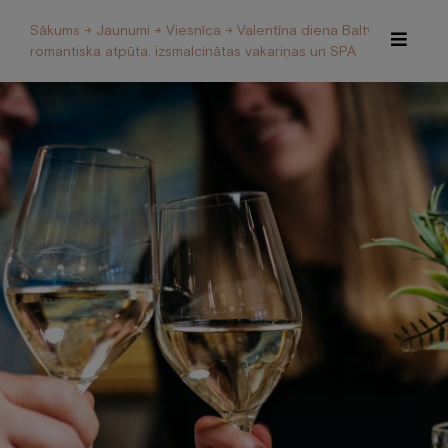
Sākums
→
Jaunumi
→
Viesnīca
→ Valentīna diena Baltvillā –
romantiska atpūta, izsmalcinātas vakariņas un SPA
Īpašie piedāvājumi
Internetveikals
Viesnīca
Restorāns un Café
Spa
Konferences
Veselības centrs