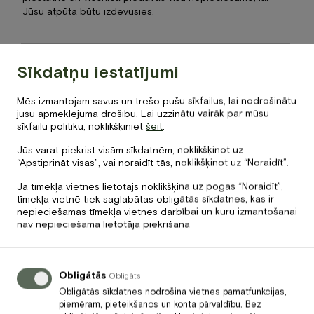
Jūsu atpūta būtu izdevusies.
Sīkdatņu iestatījumi
Mēs izmantojam savus un trešo pušu sīkfailus, lai nodrošinātu
jūsu apmeklējuma drošību. Lai uzzinātu vairāk par mūsu
sīkfailu politiku, noklikšķiniet
šeit
.
Nākamais
Jūs varat piekrist visām sīkdatnēm, noklikšķinot uz
“Apstiprināt visas”, vai noraidīt tās, noklikšķinot uz “Noraidīt”.
Pirmā skolas diena – ar
Ja tīmekļa vietnes lietotājs noklikšķina uz pogas “Noraidīt”,
branču Baltvillā!
tīmekļa vietnē tiek saglabātas obligātās sīkdatnes, kas ir
nepieciešamas tīmekļa vietnes darbībai un kuru izmantošanai
nav nepieciešama lietotāja piekrišana
Iepriekšējais
Obligātās
Obligāts
Labs ar labu saderēja
Obligātās sīkdatnes nodrošina vietnes pamatfunkcijas,
piemēram, pieteikšanos un konta pārvaldību. Bez