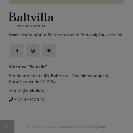
Izsmalcināta atpūta Baltezera krastā četrzvaigžņu viesnīcā
facebook-
instagram
tripadvisor
f
Viesnīca "Baltvilla"
Senču prospekts 45, Baltezers, Garkalnes pagasts,
Ropažu novads LV-2164
info@baltvilla.lv
+371 67840640
© Viesnīca Baltvilla. Visas tiesības aizsargātas.