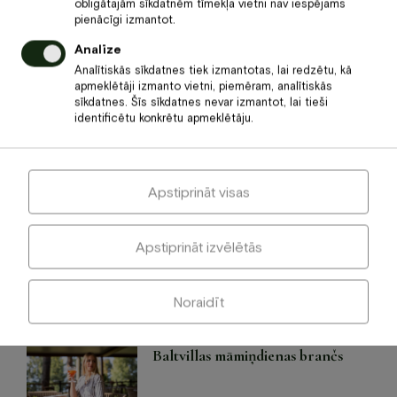
obligātajām sīkdatnēm tīmekļa vietni nav iespējams
pienācīgi izmantot.
Analīze
Meklēt
Analītiskās sīkdatnes tiek izmantotas, lai redzētu, kā
apmeklētāji izmanto vietni, piemēram, analītiskās
sīkdatnes. Šīs sīkdatnes nevar izmantot, lai tieši
identificētu konkrētu apmeklētāju.
Jaunākie raksti
Vasara ir sākusies restorāna
Apstiprināt visas
Baltvilla terasē!
Apstiprināt izvēlētās
Jaunums uzņēmumiem – All
Inclusive konferences
Noraidīt
Baltvillas māmiņdienas brančs