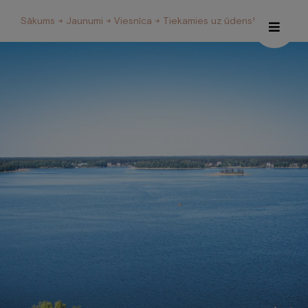
Sākums
→
Jaunumi
→
Viesnīca
→ Tiekamies uz ūdens!
Īpašie piedāvājumi
Internetveikals
Viesnīca
Restorāns un Café
Spa
Konferences
Veselības centrs