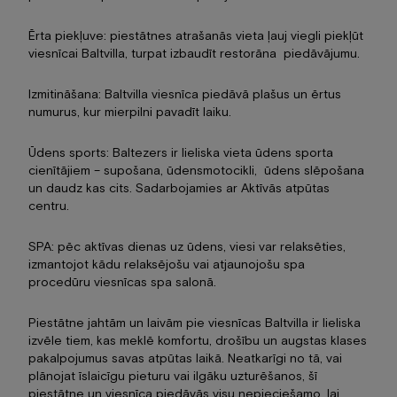
Ērta piekļuve: piestātnes atrašanās vieta ļauj viegli piekļūt
viesnīcai Baltvilla, turpat izbaudīt restorāna piedāvājumu.
Izmitināšana: Baltvilla viesnīca piedāvā plašus un ērtus
numurus, kur mierpilni pavadīt laiku.
Ūdens sports: Baltezers ir lieliska vieta ūdens sporta
cienītājiem – supošana, ūdensmotocikli, ūdens slēpošana
un daudz kas cits. Sadarbojamies ar Aktīvās atpūtas
centru.
SPA: pēc aktīvas dienas uz ūdens, viesi var relaksēties,
izmantojot kādu relaksējošu vai atjaunojošu spa
procedūru viesnīcas spa salonā.
Piestātne jahtām un laivām pie viesnīcas Baltvilla ir lieliska
izvēle tiem, kas meklē komfortu, drošību un augstas klases
pakalpojumus savas atpūtas laikā. Neatkarīgi no tā, vai
plānojat īslaicīgu pieturu vai ilgāku uzturēšanos, šī
piestātne un viesnīca piedāvās visu nepieciešamo, lai