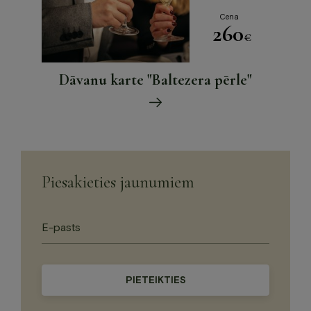
Cena
260
€
Dāvanu karte "Baltezera pērle"
Piesakieties jaunumiem
Please
leave
this
field
empty.