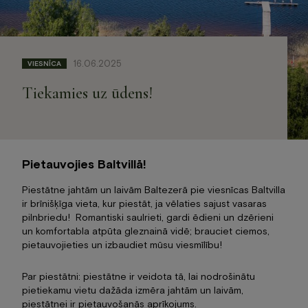
Jaunumi
Dāvanu karte
Galerija
16.06.2025
VIESNĪCA
Par mums
Kontakti
Tiekamies uz ūdens!
BOOK NOW
Pietauvojies Baltvillā!
+371 67840640
info@baltvilla.lv
Piestātne jahtām un laivām Baltezerā pie viesnīcas Baltvilla
ir brīnišķīga vieta, kur piestāt, ja vēlaties sajust vasaras
facebook-
instagram
tripadvisor
pilnbriedu! Romantiski saulrieti, gardi ēdieni un dzērieni
f
un komfortabla atpūta gleznainā vidē; brauciet ciemos,
LV
EN
pietauvojieties un izbaudiet mūsu viesmīlību!
Par piestātni: piestātne ir veidota tā, lai nodrošinātu
pietiekamu vietu dažāda izmēra jahtām un laivām,
piestātnei ir pietauvošanās aprīkojums.