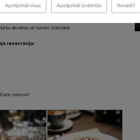
Apstiprināt visas
Apstiprināt izvēlētās
Noraidīt
Deserts
ķiršu akcentu un tumšo šokolādi
ja rezervācija:
dīsim ciemos!