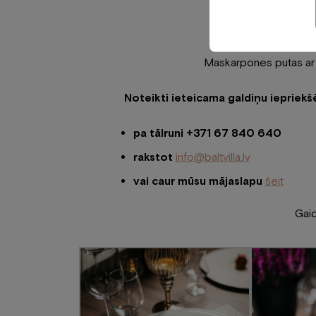
Maskarpones putas ar 
Noteikti ieteicama galdiņu iepriekšē
pa tālruni +371 67 840 640
rakstot
info@baltvilla.lv
vai caur mūsu mājaslapu
šeit
Gai