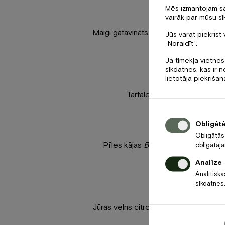
Uzkod
Mēs izmantojam sav
vairāk par mūsu sīk
Maigi gatavināts lasis kokosa–karija m
Jūs varat piekrist 
“Noraidīt”.
un jau
Ja tīmekļa vietnes
sīkdatnes, kas ir
lietotāja piekrišan
Tartalete ar puķkāpostu kus
Pamatēd
Obligāt
Obligātās
Pīles kājas
Ballotine
, pasniegta a
obligātaj
Pancetta
Analīze
Analītiskā
sīkdatnes.
Jūras velns citronzāles
velouté
mērcē,
tomāti