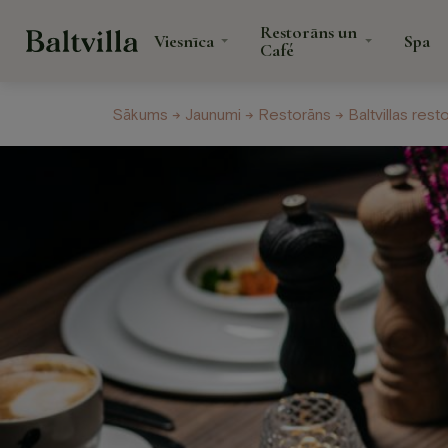
Restorāns un
Viesnīca
Spa
Café
Sākums
→
Jaunumi
→
Restorāns
→ Baltvillas res
Veselības centrs
Jaunumi
Dāvanu karte
Viesnīca
Restor
Café
Numuri