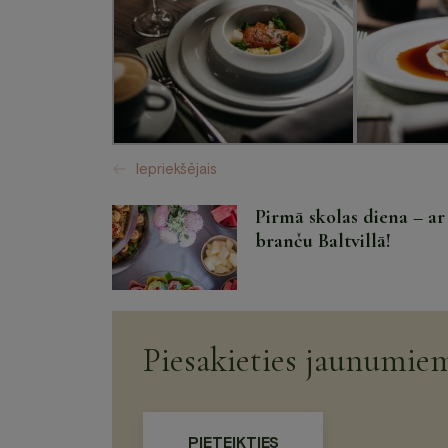
Iepriekšējais
Pirmā skolas diena – ar
branču Baltvillā!
Piesakieties jaunumie