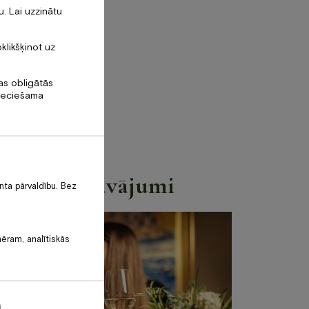
. Lai uzzinātu
ategorijas
oklikšķinot uz
tas obligātās
SI JAUNUMI
pieciešama
ESTORĀNS
IESNĪCA
pašie piedāvājumi
nta pārvaldību. Bez
mēram, analītiskās