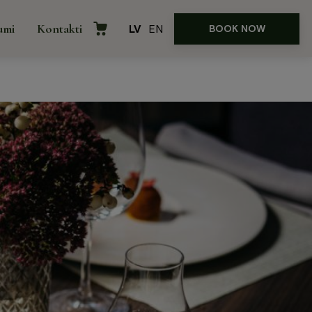
umi
Kontakti
LV
EN
BOOK NOW
e
Internetveikals
āvājumi
ences