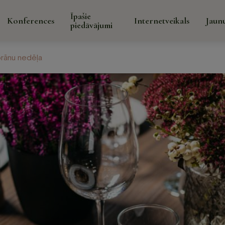
Īpašie
Konferences
Internetveikals
Jaun
piedāvājumi
torānu nedēļa
Īpaši
Galerija
Par mums
Kontakti
pied
āns un
Spa
Konfer
Spa procedūras sejai