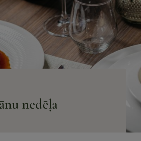
Rituāli pāriem
Spa masāžas
n banketi
Spa rituāli
u banketi
e
LV
EN
cebook-
instagram
tripadvisor
rānu nedēļa