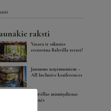
lēt
aunākie raksti
Vasara ir sākusies
restorāna Baltvilla terasē!
Jaunums uzņēmumiem –
All Inclusive konferences
Baltvillas māmiņdienas
brančs