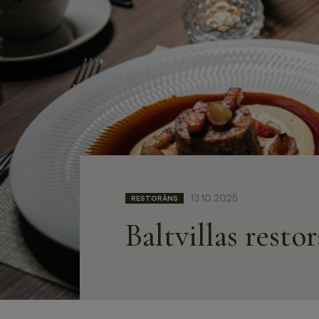
Atpūtas iespējas
Restorāns
Iespējas viesnīcā
Svinības u
Izbraukum
Krasta Caf
BOOK NOW
+371 67840640
info@baltvilla.lv
fa
13.10.2025
RESTORĀNS
f
Baltvillas resto