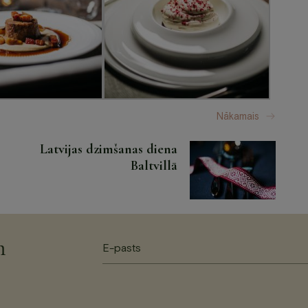
Nākamais
Latvijas dzimšanas diena
Baltvillā
m