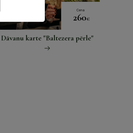
Cena
260
€
Dāvanu karte "Baltezera pērle"