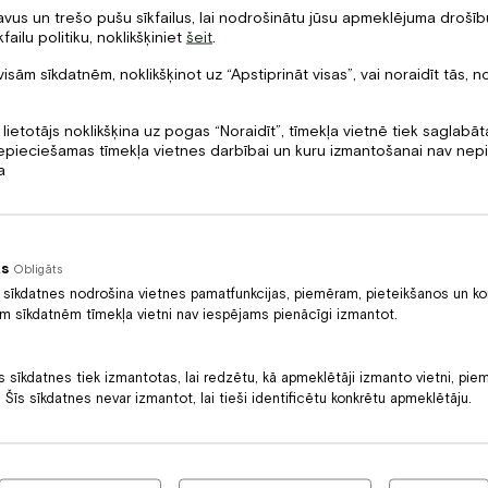
a pēc izvēles
us un trešo pušu sīkfailus, lai nodrošinātu jūsu apmeklējuma drošību
failu politiku, noklikšķiniet
šeit
.
K
ērcē, pasniegts ar burkāniem, rāceņiem, seleriju
visām sīkdatnēm, noklikšķinot uz “Apstiprināt visas”, vai noraidīt tās, n
najiem brokoļiem
 lietotājs noklikšķina uz pogas “Noraidīt”, tīmekļa vietnē tiek saglabā
VI
 nepieciešamas tīmekļa vietnes darbībai un kuru izmantošanai nav ne
vai
a
R
kusu, dārzeņiem un salsa verde mērci
V
iens pēc izvēles
ās
Obligāts
Ī
 sīkdatnes nodrošina vietnes pamatfunkcijas, piemēram, pieteikšanos un ko
r baklažānu–bešamela krēmu, pērļu sīpoliem,
ām sīkdatnēm tīmekļa vietni nav iespējams pienācīgi izmantot.
un sarkanvīna mērci
s sīkdatnes tiek izmantotas, lai redzētu, kā apmeklētāji izmanto vietni, pie
vai
 Šīs sīkdatnes nevar izmantot, lai tieši identificētu konkrētu apmeklētāju.
 pasniegts ar spinātiem, mīdijām, grauzdiņiem,
em un diļļu eļļu