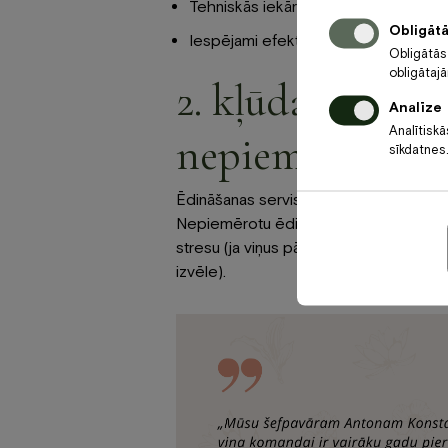
Tehniskās iekārtas
Obligāt
Iespējami efektīvi izmantots pasāku
Obligātās
obligātaj
2. kļūda. Lieti
Analīze
Analītiskā
nepiemērota ēd
sīkdatnes.
Ēdināšanas servisam ir būtiska nozīme
Nepiemērotu ēdienu izvēle var izraisīt 
stresu (ja viņus pārņem izsalkums) va
izvēle).