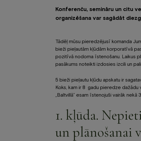
Konferenču, semināru un citu v
organizēšana var sagādāt diezga
Tādēļ mūsu pieredzējusī komanda Jums 
bieži pieļautām kļūdām korporatīvā pas
pozitīvā nodoma īstenošanu. Laikus plā
pasākums noteikti izdosies izcili un pal
5 bieži pieļautu kļūdu apskatu ir sagat
Koks, kam ir 8 gadu pieredze dažādu 
„Baltvillā” esam īstenojuši vairāk ne
1. kļūda. Nepie
un plānošanai ve