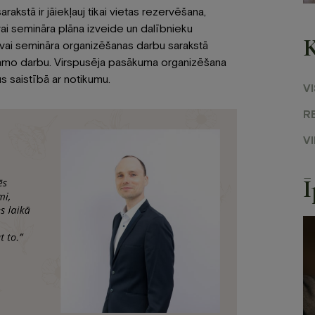
rakstā ir jāiekļauj tikai vietas rezervēšana,
ai semināra plāna izveide un dalībnieku
K
vai semināra organizēšanas darbu sarakstā
arāmo darbu. Virspusēja pasākuma organizēšana
 saistībā ar notikumu.
VI
R
V
Ī