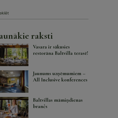
lēt
aunākie raksti
Vasara ir sākusies
restorāna Baltvilla terasē!
Jaunums uzņēmumiem –
All Inclusive konferences
Baltvillas māmiņdienas
brančs