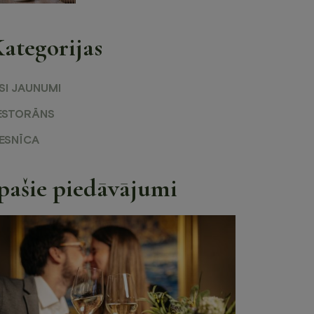
ategorijas
SI JAUNUMI
ESTORĀNS
IESNĪCA
pašie piedāvājumi