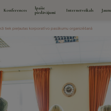
Īpašie
Konferences
Internetveikals
Jaun
piedāvājumi
ieži tiek pieļautas korporatīvo pasākumu organizēšanā
Īpaši
Galerija
Par mums
Kontakti
pied
āns un
Spa
Konfer
Spa procedūras sejai