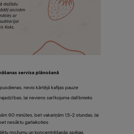
nāšanas servisa plānošanā
 pusdienas, nevis kārtējā kafijas pauze
vajadzības, lai neviens sarīkojuma dalībnieks
ām 60 minūtes, bet vakariņām 1,5-2 stundas, lai
 bet nesāktu garlaikoties
dētu možumu un koncentrēšanās spējas,