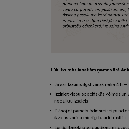
Lūk, ko mēs iesakām ņemt vērā ēdi
Ja sarīkojums ilgst vairāk nekā 4 h —
Izziniet viesu specifiskās vēlmes un 
nepaliktu izsalcis
Plānojiet pamata ēdienreizei pusdien
ikviens varētu mierīgi baudīt maltīti,
Lai dalībnieki pēc pusdienām nezau