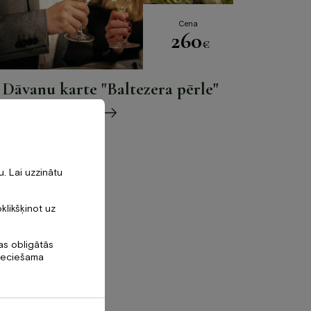
Cena
260
€
Dāvanu karte "Baltezera pērle"
. Lai uzzinātu
oklikšķinot uz
tas obligātās
pieciešama