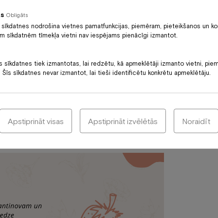
ās
Obligāts
ma atvēlētais budžets
 sīkdatnes nodrošina vietnes pamatfunkcijas, piemēram, pieteikšanos un ko
ām sīkdatnēm tīmekļa vietni nav iespējams pienācīgi izmantot.
šķam sarīkojumam
s sīkdatnes tiek izmantotas, lai redzētu, kā apmeklētāji izmanto vietni, pie
ināšana
 Šīs sīkdatnes nevar izmantot, lai tieši identificētu konkrētu apmeklētāju.
 konferenču un semināru organizēšanā.
lietišķa sarīkojuma dalībniekos aizkaitinājumu vai
i miegainību un nogurumu (nepiemērotu maltīšu
Apstiprināt visas
Apstiprināt izvēlētās
Noraidīt