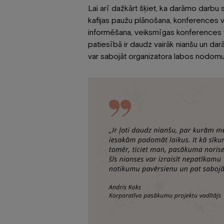
Lai arī dažkārt šķiet, ka darāmo darbu sa
kafijas paužu plānošana, konferences v
informēšana, veiksmīgas konferences 
patiesībā ir daudz vairāk nianšu un d
var sabojāt organizatora labos nodomus