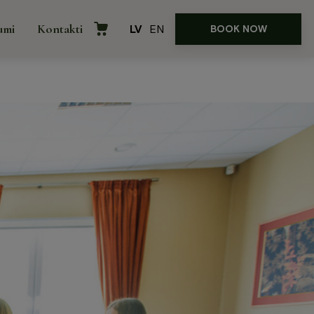
umi
Kontakti
LV
EN
BOOK NOW
e
Internetveikals
āvājumi
ences