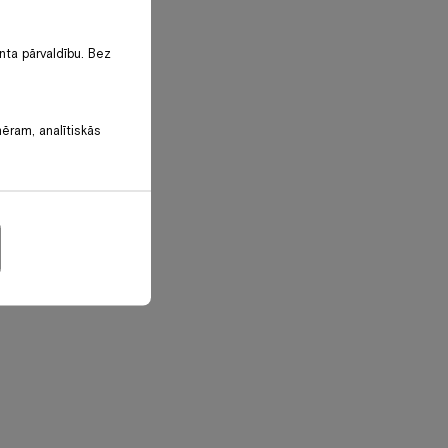
nta pārvaldību. Bez
mēram, analītiskās