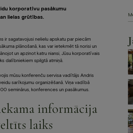
eidu korporatīvu pasākumu
Mek
n lielas grūtības.
J
ir sagatavojusi nelielu apskatu par piecām
ākuma plānošanā, kas var ietekmēt tā norisi un
nojot un apzinot katru niansi, Jūsu korporatīvais
iks dalībniekiem spilgtā atmiņā.
avojis mūsu konferenču servisa vadītājs Andris
veidu sarīkojumu organizēšanā. Viņa vadībā
kā 300 seminārus, konferences un pasākumus.
tiekama informācija
ltīts laiks