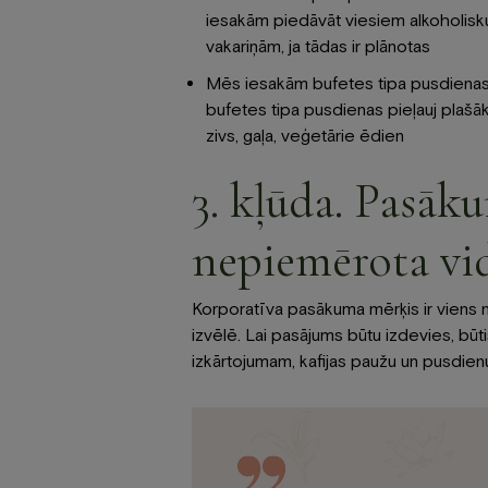
iesakām piedāvāt viesiem alkoholiskus
vakariņām, ja tādas ir plānotas
Mēs iesakām bufetes tipa pusdienas, jo
bufetes tipa pusdienas pieļauj plašāku
zivs, gaļa, veģetārie ēdien
3. kļūda. Pasā
nepiemērota vi
Korporatīva pasākuma mērķis ir viens n
izvēlē. Lai pasājums būtu izdevies, būti
izkārtojumam, kafijas paužu un pusdien