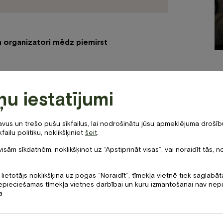
em organizatori mēdz piemirst
sākuma koordinators
ņu iestatījumi
 vai pārāk retas kafijas pauzes var negatīvi
i
us un trešo pušu sīkfailus, lai nodrošinātu jūsu apmeklējuma drošību
ms ar pilnvērtīgu informāciju un dienas plānu
failu politiku, noklikšķiniet
šeit
.
tiecībā uz ēdināšanu (vai kādam viesim ir
visām sīkdatnēm, noklikšķinot uz “Apstiprināt visas”, vai noraidīt tās, n
 veģetārietis u. c.)
zkodas pasākuma
 lietotājs noklikšķina uz pogas “Noraidīt”, tīmekļa vietnē tiek saglabā
 nepieciešamas tīmekļa vietnes darbībai un kuru izmantošanai nav ne
 pusdienas, nevis kārtējā kafijas pauze
a
vēle un galdu/krēslu izvietojums tajā