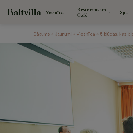
Restorāns un
Viesnīca
Spa
Café
Sākums
→
Jaunumi
→
Viesnīca
→ 5 kļūdas, kas b
Veselības centrs
Jaunumi
Dāvanu karte
Viesnīca
Restor
Café
Numuri