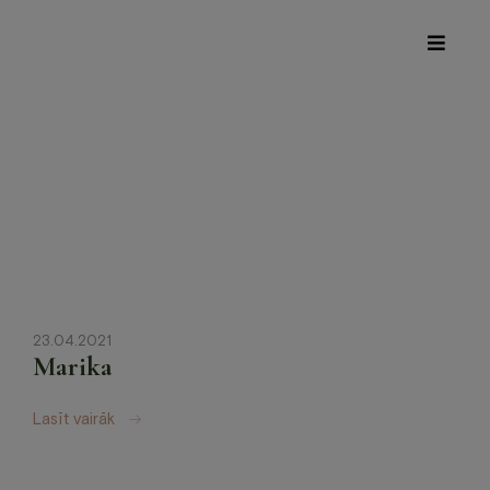
Īpašie piedāvājumi
Internetveikals
Viesnīca
Restorāns un Café
Spa
23.04.2021
Marika
Konferences
Lasīt vairāk
Veselības centrs