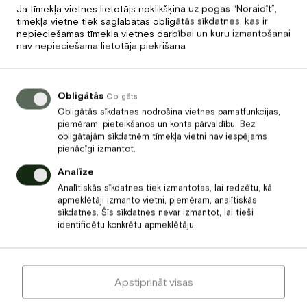
Ja tīmekļa vietnes lietotājs noklikšķina uz pogas “Noraidīt”,
Kategorijas
tīmekļa vietnē tiek saglabātas obligātās sīkdatnes, kas ir
nepieciešamas tīmekļa vietnes darbībai un kuru izmantošanai
nav nepieciešama lietotāja piekrišana
VISI JAUNUMI
RESTORĀNS
Obligātās
Obligāts
VIESNĪCA
Obligātās sīkdatnes nodrošina vietnes pamatfunkcijas,
piemēram, pieteikšanos un konta pārvaldību. Bez
obligātajām sīkdatnēm tīmekļa vietni nav iespējams
Īpašie piedāvājumi
pienācīgi izmantot.
Analīze
Analītiskās sīkdatnes tiek izmantotas, lai redzētu, kā
apmeklētāji izmanto vietni, piemēram, analītiskās
sīkdatnes. Šīs sīkdatnes nevar izmantot, lai tieši
identificētu konkrētu apmeklētāju.
Apstiprināt visas
Cena
260
€