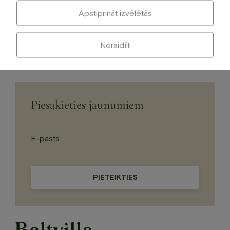
Apstiprināt izvēlētās
Dāvanu karte "Baltezera pērle"
Noraidīt
Piesakieties jaunumiem
Please
leave
this
field
empty.