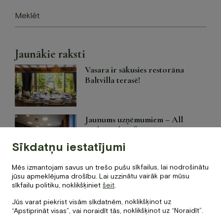
Jaunumi
Meklēt
Dāvanu karte
Galerija
Par mums
Jaunākie raksti
Kontakti
Vasara ir sākusies restorāna
Baltvilla terasē!
BOOK NOW
Jaunums uzņēmumiem – All
+371 67840640
Inclusive konferences
info@baltvilla.lv
Sīkdatņu iestatījumi
facebook-
instagram
tripadvisor
f
Mēs izmantojam savus un trešo pušu sīkfailus, lai nodrošinātu
LV
EN
Baltvillas māmiņdienas brančs
jūsu apmeklējuma drošību. Lai uzzinātu vairāk par mūsu
sīkfailu politiku, noklikšķiniet
šeit
.
Jūs varat piekrist visām sīkdatnēm, noklikšķinot uz
“Apstiprināt visas”, vai noraidīt tās, noklikšķinot uz “Noraidīt”.