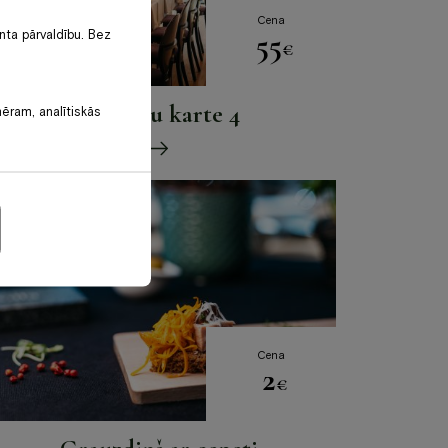
Cena
55
nta pārvaldību. Bez
€
Banketu karte 4
mēram, analītiskās
Cena
2
€