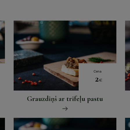
Cena
2
€
Grauzdiņš ar trifeļu pastu