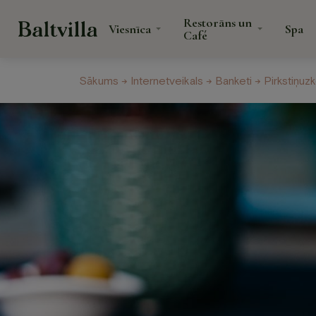
Restorāns un
Viesnīca
Spa
Café
Sākums
→
Internetveikals
→
Banketi
→
Pirkstiņuz
Veselības centrs
Jaunumi
Dāvanu karte
Viesnīca
Restor
Café
Numuri