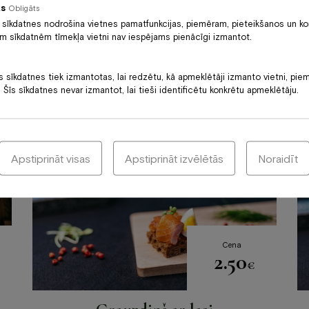
ās
Obligāts
Cena
30
 sīkdatnes nodrošina vietnes pamatfunkcijas, piemēram, pieteikšanos un ko
€
ām sīkdatnēm tīmekļa vietni nav iespējams pienācīgi izmantot.
Banketu karte 1
s sīkdatnes tiek izmantotas, lai redzētu, kā apmeklētāji izmanto vietni, pie
 Šīs sīkdatnes nevar izmantot, lai tieši identificētu konkrētu apmeklētāju.
Apstiprināt visas
Apstiprināt izvēlētās
Noraidīt
Cena
2.50
€