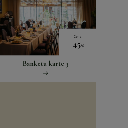
Cena
45
€
Banketu karte 3
Please
leave
this
field
empty.