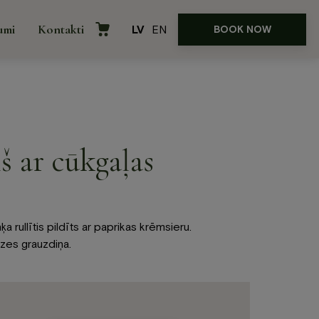
umi
Kontakti
LV
EN
BOOK NOW
e
Internetveikals
āvājumi
š ar cūkgaļas
a rullītis pildīts ar paprikas krēmsieru.
zes grauzdiņa.
ences