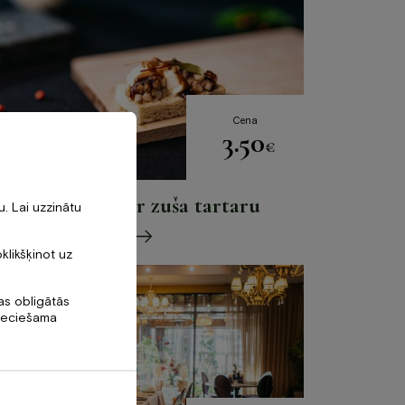
Cena
3.50
€
Grauzdiņš ar zuša tartaru
. Lai uzzinātu
oklikšķinot uz
tas obligātās
pieciešama