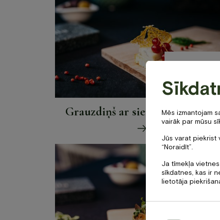
Cena
1.90
€
Sīkdat
Grauzdiņš ar sieru Gorgonzola
Mēs izmantojam sav
vairāk par mūsu sīk
Jūs varat piekrist 
“Noraidīt”.
Ja tīmekļa vietnes
sīkdatnes, kas ir
lietotāja piekrišan