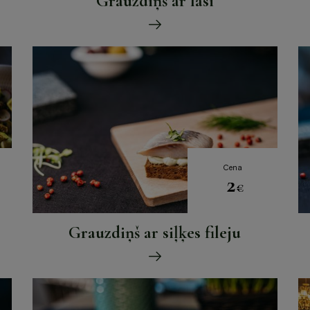
Grauzdiņš ar lasi
Cena
2
€
Grauzdiņš ar siļķes fileju