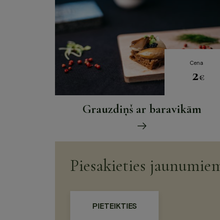
Cena
2
€
Grauzdiņš ar baravikām
Piesakieties jaunumie