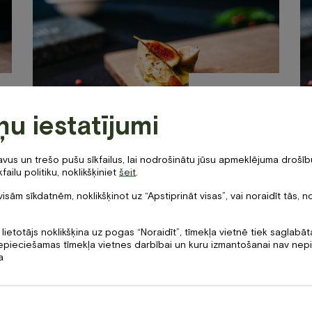
Cena
2.50
€
ņu iestatījumi
Grauzdiņš ar artišokiem
us un trešo pušu sīkfailus, lai nodrošinātu jūsu apmeklējuma drošību
failu politiku, noklikšķiniet
šeit
.
visām sīkdatnēm, noklikšķinot uz “Apstiprināt visas”, vai noraidīt tās, n
 lietotājs noklikšķina uz pogas “Noraidīt”, tīmekļa vietnē tiek saglabā
 nepieciešamas tīmekļa vietnes darbībai un kuru izmantošanai nav ne
a