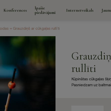
Īpašie
Konferences
Internetveikals
Jaun
piedāvājumi
kodas
→ Grauzdiņš ar cūkgaļas rullīti
Īpaši
Galerija
Par mums
Kontakti
pied
Grauzdiņ
rullīti
Kūpinātas cūkgaļas šķiņķ
Pasniedzam uz baltmai
āns un
Spa
Konfer
Spa procedūras sejai