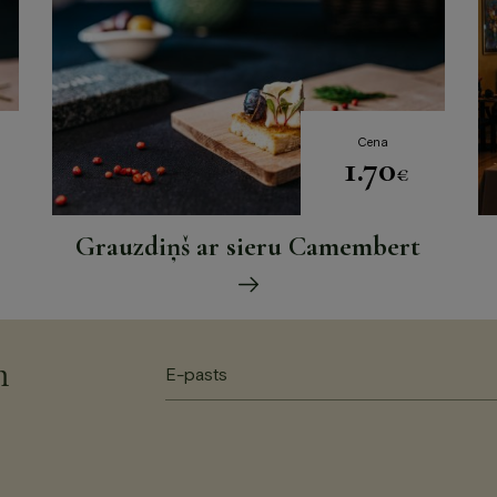
Cena
1.70
€
Grauzdiņš ar sieru Camembert
m