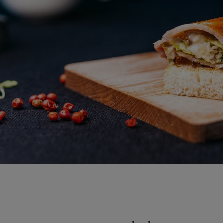
Atpūtas iespējas
Restorāns
Iespējas viesnīcā
Svinības u
Izbraukum
Krasta Caf
BOOK NOW
+371 67840640
info@baltvilla.lv
fa
f