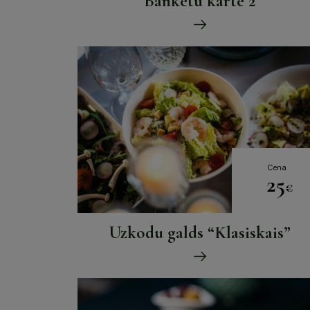
Banketu karte 2
Cena
25
€
Uzkodu galds “Klasiskais”