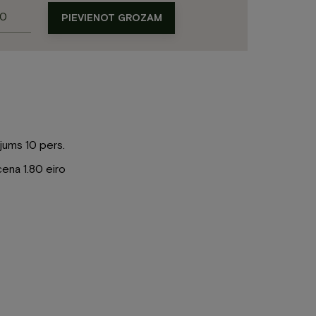
Grauzdiņš
PIEVIENOT GROZAM
r
cūkgaļas
ullīti
daudzums
ījums 10 pers.
ena 1.80 eiro