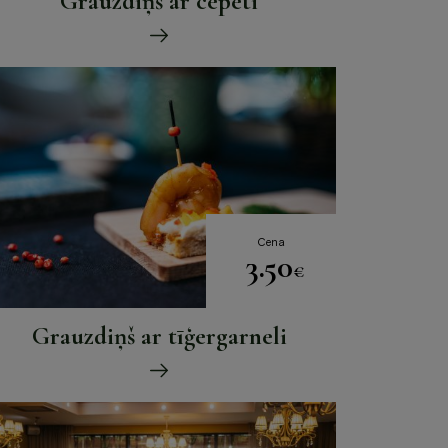
Grauzdiņš ar cepeti
Cena
3.50
€
Grauzdiņš ar tīģergarneli