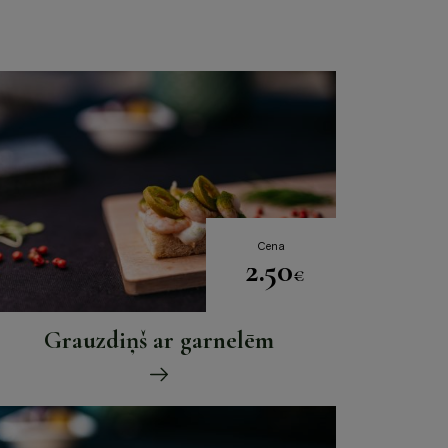
Cena
2.50
€
Grauzdiņš ar garnelēm