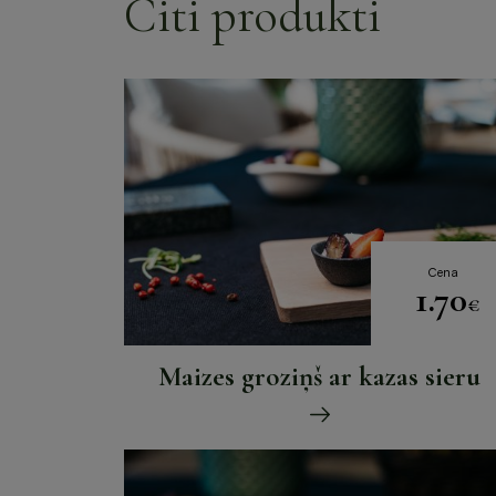
Citi produkti
Cena
1.70
€
Maizes groziņš ar kazas sieru