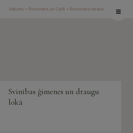
Sākums
→
Restorāns un Café
→ Restorāna terase
Īpašie piedāvājumi
Internetveikals
Viesnīca
Restorāns un Café
Svinības ģimenes un draugu
Spa
lokā
Konferences
Veselības centrs