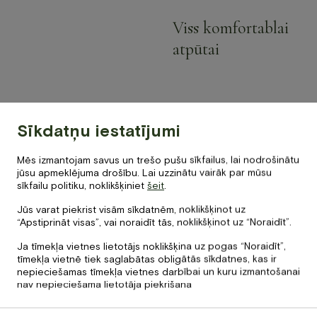
Viss komfortablai
atpūtai
Sīkdatņu iestatījumi
Mēs izmantojam savus un trešo pušu sīkfailus, lai nodrošinātu
jūsu apmeklējuma drošību. Lai uzzinātu vairāk par mūsu
sīkfailu politiku, noklikšķiniet
šeit
.
Jūs varat piekrist visām sīkdatnēm, noklikšķinot uz
“Apstiprināt visas”, vai noraidīt tās, noklikšķinot uz “Noraidīt”.
Galerija
Ja tīmekļa vietnes lietotājs noklikšķina uz pogas “Noraidīt”,
tīmekļa vietnē tiek saglabātas obligātās sīkdatnes, kas ir
nepieciešamas tīmekļa vietnes darbībai un kuru izmantošanai
Pavadiet laiku kopā ar ģimeni, draugiem vai mīļoto
nav nepieciešama lietotāja piekrišana
priežu meža ielokā ar skatu uz Baltezeru! Siltajā
sezonā, aicinām Jūs baudīt maltītes vai organizēt