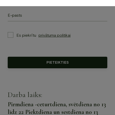
Please
Es piekrītu
privātuma politikai
leave
this
field
empty.
Please
leave
this
field
empty.
Darba laiks:
Pirmdiena -ceturtdiena, svētdiena no 13
līdz 22 Piektdiena un sestdiena no 13