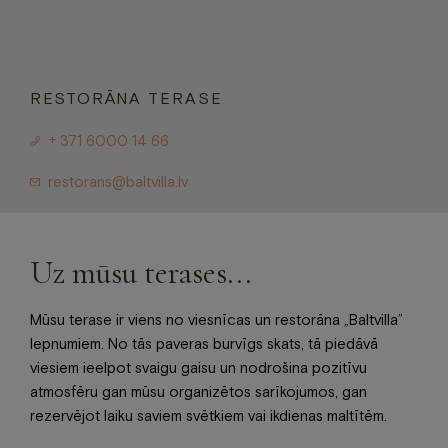
Jaunumi
Dāvanu karte
Galerija
Par mums
RESTORĀNA TERASE
Kontakti
+ 371 6000 14 66
BOOK NOW
restorans@baltvilla.lv
+371 67840640
Uz mūsu terases...
info@baltvilla.lv
facebook-
instagram
tripadvisor
Mūsu terase ir viens no viesnīcas un restorāna „Baltvilla”
f
LV
EN
lepnumiem. No tās paveras burvīgs skats, tā piedāvā
viesiem ieelpot svaigu gaisu un nodrošina pozitīvu
atmosfēru gan mūsu organizētos sarīkojumos, gan
rezervējot laiku saviem svētkiem vai ikdienas maltītēm.