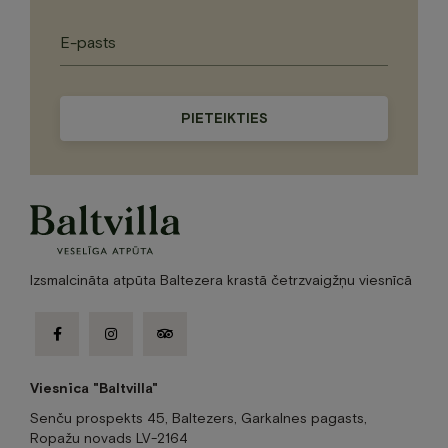
Please
leave
this
field
empty.
Izsmalcināta atpūta Baltezera krastā četrzvaigžņu viesnīcā
facebook-
instagram
tripadvisor
f
Viesnīca "Baltvilla"
Senču prospekts 45, Baltezers, Garkalnes pagasts,
Ropažu novads LV-2164