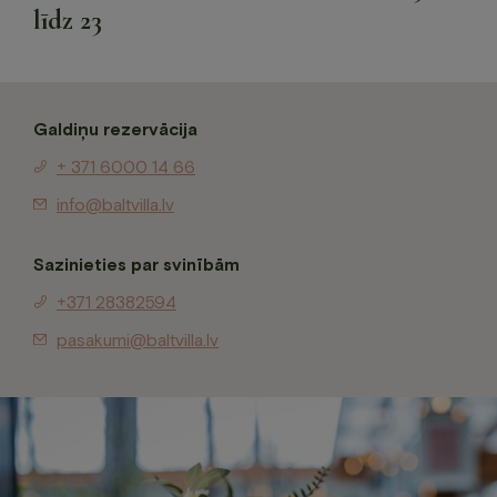
līdz 23
Galdiņu rezervācija
+ 371 6000 14 66
info@baltvilla.lv
Sazinieties par svinībām
+371 28382594
pasakumi@baltvilla.lv