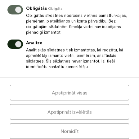
sarīkojumus uz mūsu vasaras terases. Svaigs gaiss un
Obligātās
Obligāts
dabas tuvums piešķir šiem mirkļiem īpašu burvību.
Obligātās sīkdatnes nodrošina vietnes pamatfunkcijas,
piemēram, pieteikšanos un konta pārvaldību. Bez
obligātajām sīkdatnēm tīmekļa vietni nav iespējams
pienācīgi izmantot.
Analīze
Analītiskās sīkdatnes tiek izmantotas, lai redzētu, kā
apmeklētāji izmanto vietni, piemēram, analītiskās
sīkdatnes. Šīs sīkdatnes nevar izmantot, lai tieši
identificētu konkrētu apmeklētāju.
Apstiprināt visas
Apstiprināt izvēlētās
Nepalaidiet garām īpašos piedāvājumus!
Noraidīt