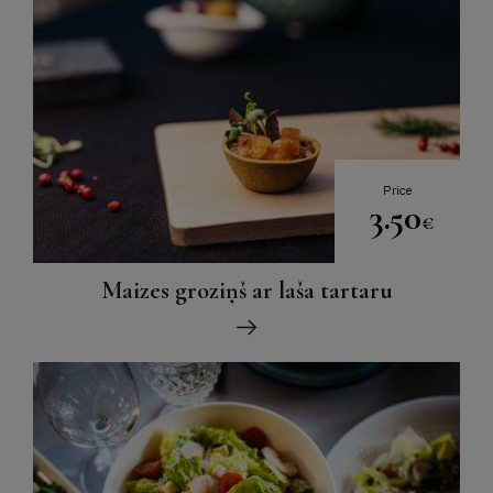
Price
3.50
€
Maizes groziņš ar laša tartaru