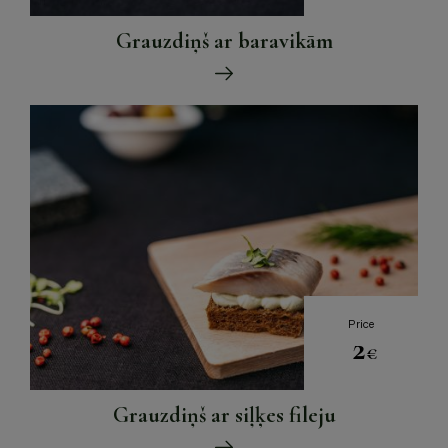
Grauzdiņš ar baravikām
Price
2
€
Grauzdiņš ar siļķes fileju