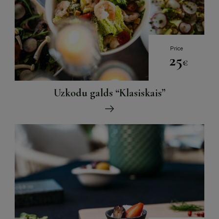
Price
25
€
Uzkodu galds “Klasiskais”