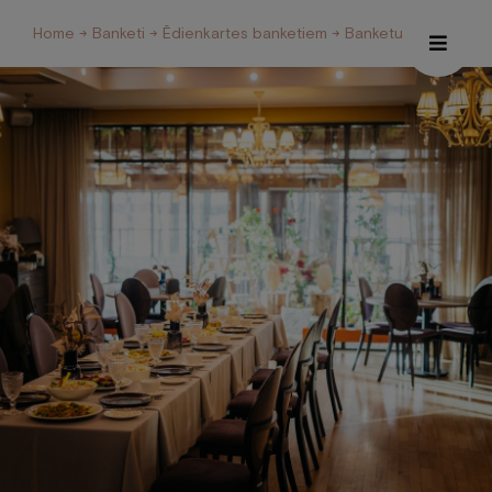
Home
→
Banketi
→
Ēdienkartes banketiem
→ Banketu karte 1
Hotel
Restaurant and Café
Spa
Conferences
Welness Centre
Galery
About us
Contacts