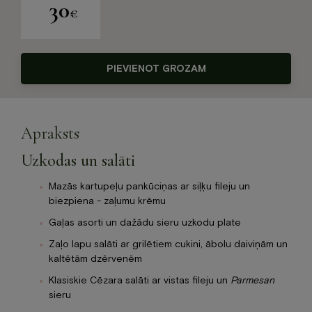
30
€
PIEVIENOT GROZAM
Apraksts
Uzkodas un salāti
Mazās kartupeļu pankūciņas ar siļķu fileju un
biezpiena - zaļumu krēmu
Gaļas asorti un dažādu sieru uzkodu plate
Zaļo lapu salāti ar grilētiem cukini, ābolu daiviņām un
kaltētām dzērvenēm
Klasiskie Cēzara salāti ar vistas fileju un
Parmesan
sieru