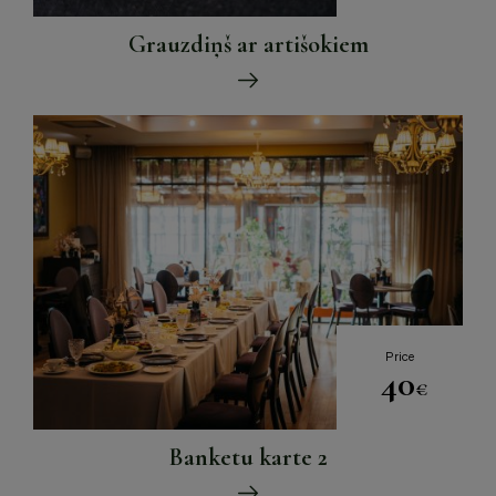
Grauzdiņš ar artišokiem
Price
40
€
Banketu karte 2