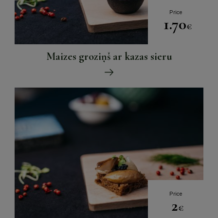
Price
1.70
€
Maizes groziņš ar kazas sieru
Price
2
€