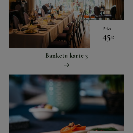
Price
45
€
Banketu karte 3