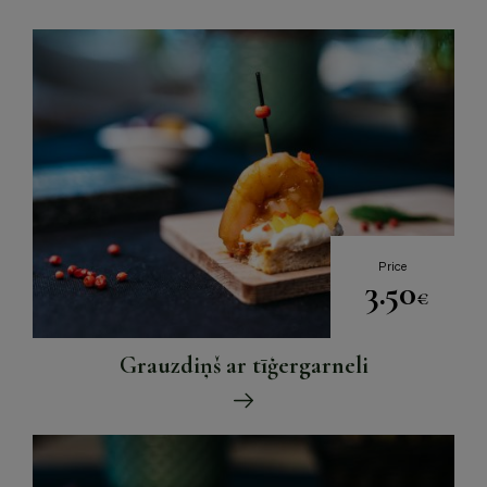
Price
3.50
€
Grauzdiņš ar tīģergarneli