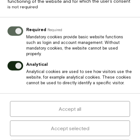
functioning of the website and for which the user’s consent
is not required
Required
Required
Mandatory cookies provide basic website functions
such as login and account management. Without
mandatory cookies, the website cannot be used
properly.
Price
3.50
€
Analytical
Analytical cookies are used to see how visitors use the
website, for example analytical cookies. These cookies
Grauzdiņš ar zuša tartaru
cannot be used to directly identify a specific visitor.
Accept all
Accept selected