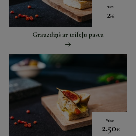
Price
2
€
Grauzdiņš ar trifeļu pastu
Price
2.50
€