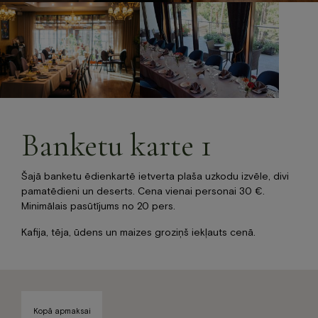
BOOK NOW
+371 67840640
info@baltvilla.lv
facebook-
instagram
tripadvisor
f
LV
EN
Banketu karte 1
Šajā banketu ēdienkartē ietverta plaša uzkodu izvēle, divi
pamatēdieni un deserts. Cena vienai personai 30 €.
Minimālais pasūtījums no 20 pers.
Kafija, tēja, ūdens un maizes groziņš iekļauts cenā.
Kopā apmaksai