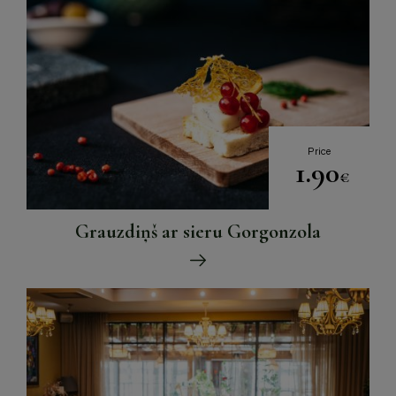
Price
1.90
€
Grauzdiņš ar sieru Gorgonzola