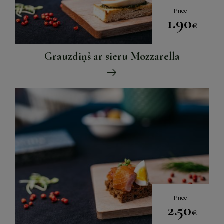
Price
1.90
€
Grauzdiņš ar sieru Mozzarella
Price
2.50
€