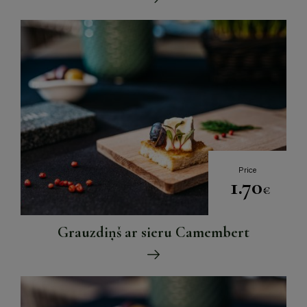
Price
1.70
€
Grauzdiņš ar sieru Camembert