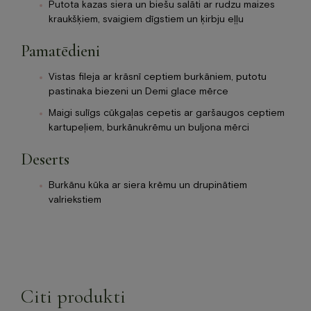
Putota kazas siera un biešu salāti ar rudzu maizes
kraukšķiem, svaigiem dīgstiem un ķirbju eļļu
Pamatēdieni
Vistas fileja ar krāsnī ceptiem burkāniem, putotu
pastinaka biezeni un Demi glace mērce
Maigi sulīgs cūkgaļas cepetis ar garšaugos ceptiem
kartupeļiem, burkānukrēmu un buljona mērci
Deserts
Burkānu kūka ar siera krēmu un drupinātiem
valriekstiem
Citi produkti