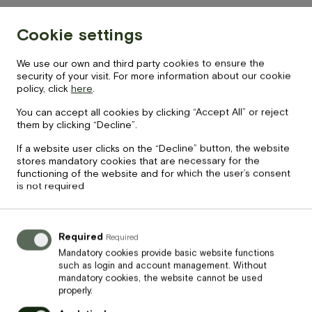
Cookie settings
We use our own and third party cookies to ensure the
Kopā apmaksai
security of your visit. For more information about our cookie
Reģenerējoša
65
policy, click
here
.
€
spa
sejas
You can accept all cookies by clicking “Accept All” or reject
procedūra
them by clicking “Decline”.
„Debesis”
quantity
PIEVIENOT GROZAM
If a website user clicks on the “Decline” button, the website
stores mandatory cookies that are necessary for the
functioning of the website and for which the user’s consent
is not required
Apraksts
Procedūrā izmantotā Vagheggi Emozioni līnija iemieso tīras
Required
Required
skaistumkopšanas konceptu, iedarbīgi iedarbojoties uz
Mandatory cookies provide basic website functions
sejas mīmikas šūnām.
such as login and account management. Without
Tās sastāvā esošā kurkuma ir augs ar spēcīgām
mandatory cookies, the website cannot be used
properly.
reģenerējošām un dziedinošām īpašībām, pateicoties tajā
esošajam kurkumīnam.