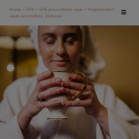
Home
→
SPA
→
SPA procedūras sejai
→ Reģenerējoša spa
sejas procedūra „Debesis”
Hotel
Restaurant and Café
Spa
Conferences
Welness Centre
Galery
About us
Contacts