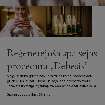
BOOK NOW
+371 67840640
info@baltvilla.lv
facebook-
instagram
tripadvisor
f
LV
EN
Reģenerējoša spa sejas
procedūra „Debesis”
Maigi izlīdzina grumbiņas un mīmikas līnijas, padarot ādu
gludāku un jaunāku. Ideāli, ja sejai nepieciešams miers,
līdzsvars un maigs atjaunojums pēc emocionāli aktīva laika.
Spa procedūra ilgst 60 min.