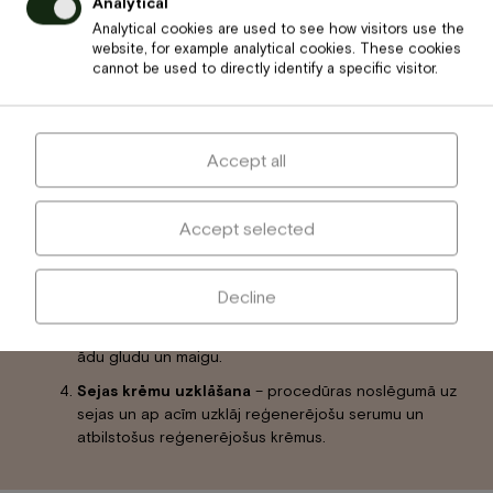
Analytical
Analytical cookies are used to see how visitors use the
website, for example analytical cookies. These cookies
Procedūras norise
cannot be used to directly identify a specific visitor.
Ādas attīrīšana un pilings
– procedūra sākas ar
Accept all
rūpīgu ādas attīrīšanu, pīlingu un tonizēšanu.
Sejas un dekoltē zonas masāža –
sejas un dekoltē
Accept selected
zonas masāža ļauj atslābināt saspringušos muskuļus
un uzlabot asinsriti.
Reģenerējoša maska
– reģenerējošā maska palīdz
Decline
atjaunot ādas tvirtumu, kā arī izlīdzina sīkās
grumbiņas uz sejas, kakla un dekoltē zonā, padarot
ādu gludu un maigu.
Sejas krēmu uzklāšana
– procedūras noslēgumā uz
sejas un ap acīm uzklāj reģenerējošu serumu un
atbilstošus reģenerējošus krēmus.